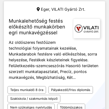
Eger,
VILATI Gyártó Zrt.
Munkalehetőség festés
előkészítő munkakörben
egri munkavégzéssel
Az oldószeres festőüzem
technológiai folyamatainak kezelése,
Munkadarabok festésre való előkészítése, sorra
helyezése, Festékek készleteinek figyelése.
Felületkezelés-szemcseszórás Hasonló területen
szerzett munkatapasztalat, Precíz, pontos
munkavégzés, Megbízhatóság, Két...
Teljes munkaidő 8 óra
Pályakezdő/friss diplomás
Szakiskola / szakmunkás képző
Nem szükséges nyelvtudás
Többműszakos