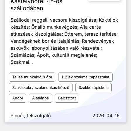
Kastélyhotel 4*-os
szállodában
Szállodai reggeli, vacsora kiszolgálása; Koktélok
készítés; Önálló munkavégzés; A'la carte
étkezések kiszolgálása; Étterem, terasz terítése;
Vendégeknek bor és italajánlás; Rendezvények
esküvők lebonyolításában való részvétel;
Számlázás; Ápolt, kulturált megjelenés;
Szakmai...
Teljes munkaidő 8 óra
1-2 év szakmai tapasztalat
Szakiskola / szakmunkás képző
Szakközépiskola
Angol
Általános
Beosztott
Pincér, felszolgáló
2026. 04. 16.