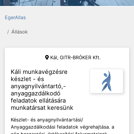
EgerAllas
Állások
Kál,
GITR-BRÓKER Kft.
Káli munkavégzésre
készlet - és
anyagnyilvántartó,-
anyaggazdálkodó
feladatok ellátására
munkatársat keresünk
Készlet- és anyagnyilvántartási/
Anyaggazdálkodási feladatok végrehajtása. a