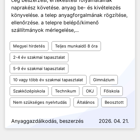
cég beszerzési, értékesítési folyamatainak
naprakész követése. anyag be- és kivételezés
könyvelése. a telep anyagforgalmának rögzítése,
ellenőrzése. a telepre belépő/kimenő
szállítmányok mérlegelése,...
Megyei hirdetés
Teljes munkaidő 8 óra
2-4 év szakmai tapasztalat
5-9 év szakmai tapasztalat
10 vagy több év szakmai tapasztalat
Gimnázium
Szakközépiskola
Technikum
OKJ
Főiskola
Nem szükséges nyelvtudás
Általános
Beosztott
Anyaggazdálkodás, beszerzés
2026. 04. 21.