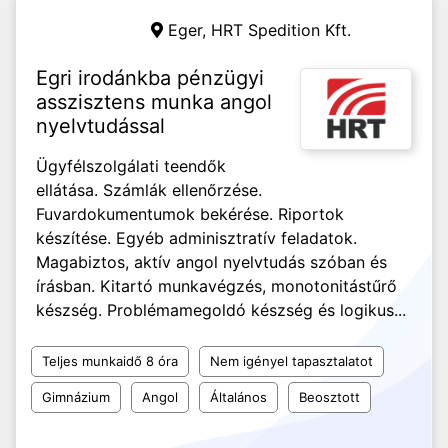
Eger,
HRT Spedition Kft.
Egri irodánkba pénzügyi
asszisztens munka angol
nyelvtudással
Ügyfélszolgálati teendők
ellátása. Számlák ellenőrzése.
Fuvardokumentumok bekérése. Riportok
készítése. Egyéb adminisztratív feladatok.
Magabiztos, aktív angol nyelvtudás szóban és
írásban. Kitartó munkavégzés, monotonitástűrő
készség. Problémamegoldó készség és logikus...
Teljes munkaidő 8 óra
Nem igényel tapasztalatot
Gimnázium
Angol
Általános
Beosztott