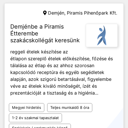
Demjén,
Piramis Pihenőpark Kft.
Demjénbe a Piramis
Étterembe
szakácskollégát keresünk
reggeli ételek készítése az
étlapon szereplő ételek előkészítése, főzése és
tálalása az étlap és az ahhoz szorosan
kapcsolódó receptúra és egyéb segédletek
alapján, azok szigorú betartásával, figyelembe
véve az ételek kiváló minőségét, ízét és
prezentációját a tisztaság és a higiénia...
Megyei hirdetés
Teljes munkaidő 8 óra
1-2 év szakmai tapasztalat