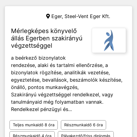
Eger,
Steel-Vent Eger Kft.
Mérlegképes könyvelő
állás Egerben szakirányú
végzettséggel
a beérkező bizonylatok
rendezése, alaki és tartalmi ellenőrzése, a
bizonylatok rögzítése, analitikák vezetése,
egyeztetése, bevallások, beszámolók készítése,
önálló, pontos munkavégzés,
Szakirányú végzettséggel rendelkezel, vagy
tanulmányaid még folyamatban vannak.
Rendelkezel pénzügyi és...
Teljes munkaidő 8 óra
Részmunkaidő 6 óra
Részmunkaidő 4 óra
Pályakezdő/friss diplomás