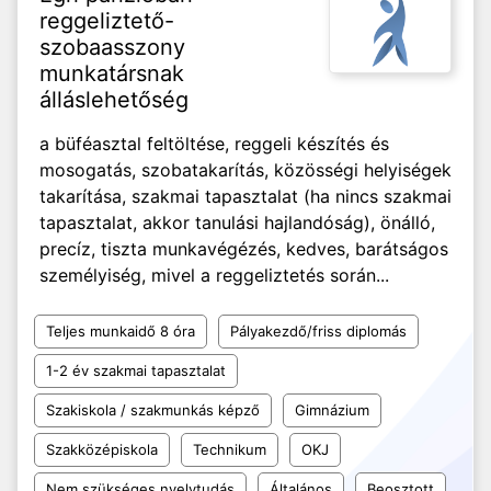
reggeliztető-
szobaasszony
munkatársnak
álláslehetőség
a büféasztal feltöltése, reggeli készítés és
mosogatás, szobatakarítás, közösségi helyiségek
takarítása, szakmai tapasztalat (ha nincs szakmai
tapasztalat, akkor tanulási hajlandóság), önálló,
precíz, tiszta munkavégézés, kedves, barátságos
személyiség, mivel a reggeliztetés során...
Teljes munkaidő 8 óra
Pályakezdő/friss diplomás
1-2 év szakmai tapasztalat
Szakiskola / szakmunkás képző
Gimnázium
Szakközépiskola
Technikum
OKJ
Nem szükséges nyelvtudás
Általános
Beosztott