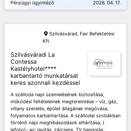
Pénzügyi ügyintéző
2026. 04. 17.
Szilvásvárad,
Fair Befektetési
Kft.
Szilvásváradi La
Contessa
Kastélyhotel****
karbantartó munkatársat
keres azonnali kezdéssel
A szálloda napi üzemelésének biztosítása,
működési feltételeinek megteremtése – víz, gáz,
villany szerelés, épület állagának megóvása,
folyamatos karbantartása. A szállodai szobákban
történő napi meghibásodások elhárítása, (
lefolyó- wc javítás, zárcsere, TV hangolás,