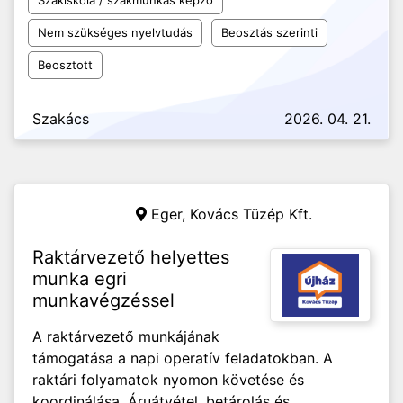
Szakiskola / szakmunkás képző
Nem szükséges nyelvtudás
Beosztás szerinti
Beosztott
Szakács
2026. 04. 21.
Eger,
Kovács Tüzép Kft.
Raktárvezető helyettes
munka egri
munkavégzéssel
A raktárvezető munkájának
támogatása a napi operatív feladatokban. A
raktári folyamatok nyomon követése és
koordinálása. Áruátvétel, betárolás és