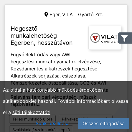
Eger,
VILATI Gyártó Zrt.
Hegesztő
munkalehetőség
Egerben, hosszútávon
Fogyóelektródás vagy AWI
hegesztési munkafolyamatok elvégzése,
Rozsdamentes alkatrészek hegesztése
Alkatrészek sorjázása, csiszolása,
Fémszerkezetek összeállítása, CO2 és AWI
Az oldal a hatékonyabb működés érdekében
ívhegesztési technikák ismerete, használata
Releváns fémipari végzettség, műszaki
sütiket(cookie) használ. További információkért olvassa
rajzolvasási...
el a
süti tájékoztatót!
Teljes munkaidő 8 óra
Pályakezdő/friss diplomás
Sütik beállítása
Összes elfogadása
Szakiskola / szakmunkás képző