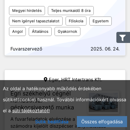
Megyei hirdetés
Teljes munkaidő 8 óra
Nem igényel tapasztalatot
Főiskola
Egyetem
Angol
Általános
Gyakornok
Fuvarszervező
2025. 06. 24.
Eger,
HRT Intertrans Kft.
Az oldal a hatékonyabb működés érdekében
Egri székhelyű cégnél
sütiket(cookie) használ. További információkért olvassa
nemzetközi
gépkocsivezető munka
el a
süti tájékoztatót!
A fuvarfeladatok elvégzése a
Sütik beállítása
Összes elfogadása
számodra kijelölt diszpécser iránymutatása