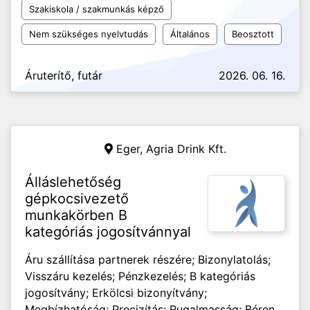
Szakiskola / szakmunkás képző
Nem szükséges nyelvtudás
Általános
Beosztott
Áruterítő, futár
2026. 06. 16.
Eger,
Agria Drink Kft.
Álláslehetőség
gépkocsivezető
munkakörben B
kategóriás jogosítvánnyal
Áru szállítása partnerek részére; Bizonylatolás;
Visszáru kezelés; Pénzkezelés; B kategóriás
jogosítvány; Erkölcsi bizonyítvány;
Megbízhatóság; Precizítás; Rugalmasság; Béren