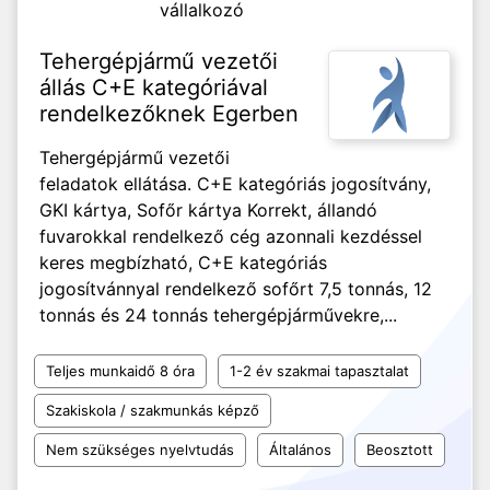
vállalkozó
Tehergépjármű vezetői
állás C+E kategóriával
rendelkezőknek Egerben
Tehergépjármű vezetői
feladatok ellátása. C+E kategóriás jogosítvány,
GKI kártya, Sofőr kártya Korrekt, állandó
fuvarokkal rendelkező cég azonnali kezdéssel
keres megbízható, C+E kategóriás
jogosítvánnyal rendelkező sofőrt 7,5 tonnás, 12
tonnás és 24 tonnás tehergépjárművekre,...
Teljes munkaidő 8 óra
1-2 év szakmai tapasztalat
Szakiskola / szakmunkás képző
Nem szükséges nyelvtudás
Általános
Beosztott