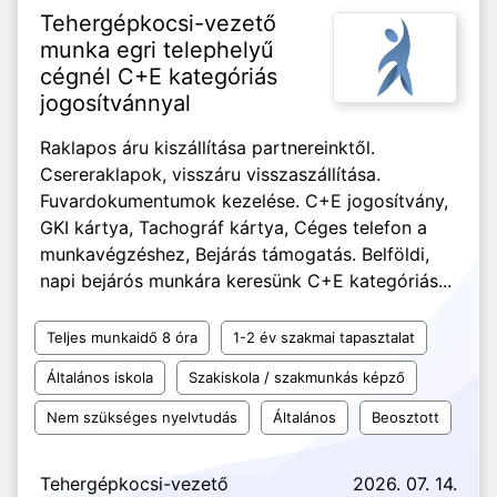
Tehergépkocsi-vezető
munka egri telephelyű
cégnél C+E kategóriás
jogosítvánnyal
Raklapos áru kiszállítása partnereinktől.
Csereraklapok, visszáru visszaszállítása.
Fuvardokumentumok kezelése. C+E jogosítvány,
GKI kártya, Tachográf kártya, Céges telefon a
munkavégzéshez, Bejárás támogatás. Belföldi,
napi bejárós munkára keresünk C+E kategóriás...
Teljes munkaidő 8 óra
1-2 év szakmai tapasztalat
Általános iskola
Szakiskola / szakmunkás képző
Nem szükséges nyelvtudás
Általános
Beosztott
Tehergépkocsi-vezető
2026. 07. 14.