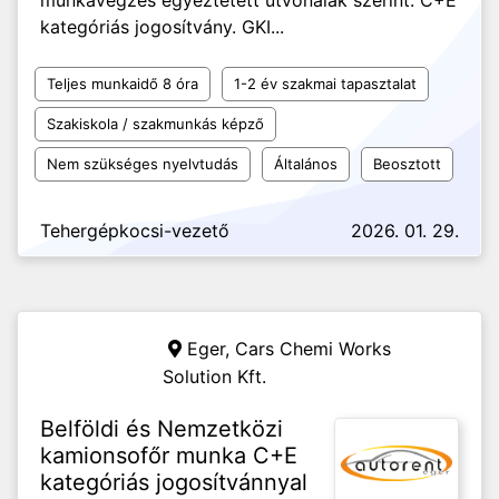
munkavégzés egyeztetett útvonalak szerint. C+E
kategóriás jogosítvány. GKI...
Teljes munkaidő 8 óra
1-2 év szakmai tapasztalat
Szakiskola / szakmunkás képző
Nem szükséges nyelvtudás
Általános
Beosztott
Tehergépkocsi-vezető
2026. 01. 29.
Eger,
Cars Chemi Works
Solution Kft.
Belföldi és Nemzetközi
kamionsofőr munka C+E
kategóriás jogosítvánnyal