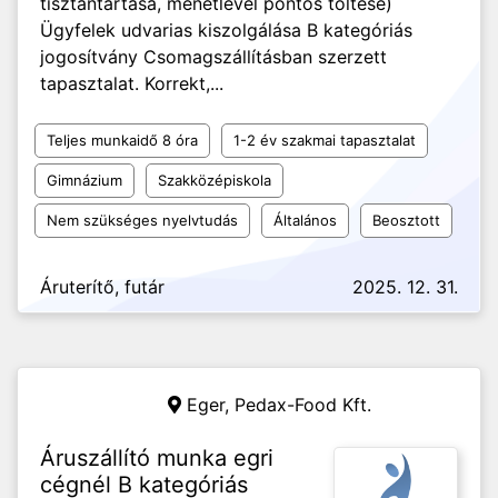
tisztántartása, menetlevél pontos töltése)
Ügyfelek udvarias kiszolgálása B kategóriás
jogosítvány Csomagszállításban szerzett
tapasztalat. Korrekt,...
Teljes munkaidő 8 óra
1-2 év szakmai tapasztalat
Gimnázium
Szakközépiskola
Nem szükséges nyelvtudás
Általános
Beosztott
Áruterítő, futár
2025. 12. 31.
Eger,
Pedax-Food Kft.
Áruszállító munka egri
cégnél B kategóriás