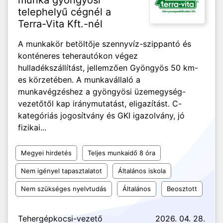
munka gyöngyösi
telephelyű cégnél a
Terra-Vita Kft.-nél
A munkakör betöltője szennyvíz-szippantó és
konténeres teherautókon végez
hulladékszállítást, jellemzően Gyöngyös 50 km-
es körzetében. A munkavállaló a
munkavégzéshez a gyöngyösi üzemegység-
vezetőtől kap iránymutatást, eligazítást. C-
kategóriás jogosítvány és GKI igazolvány, jó
fizikai...
Megyei hirdetés
Teljes munkaidő 8 óra
Nem igényel tapasztalatot
Általános iskola
Nem szükséges nyelvtudás
Általános
Beosztott
Tehergépkocsi-vezető
2026. 04. 28.