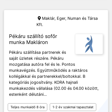
Maklár, Eger,
Numan és Társa
Kft.
Pékáru szállító sofőr
munka Makláron
Pékáru szállítása partnerek és
saját üzletek részére. Pékáru
mozgatása autóra fel és le. Pontos
munkavégzés. Együttműködés a raktáros
kollégákkal és partnerekkel/boltokkal. B
kategóriás jogosítvány. KORA hajnali
munkakezdés vállalása (02.00 és 04.00 között,
estenként délutáni...
Teljes munkaidő 8 óra
1-2 év szakmai tapasztalat