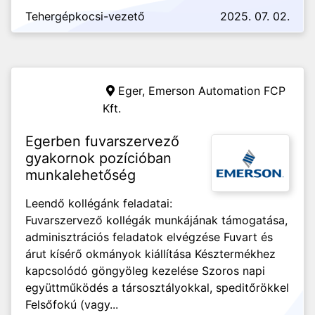
Tehergépkocsi-vezető
2025. 07. 02.
Eger,
Emerson Automation FCP
Kft.
Egerben fuvarszervező
gyakornok pozícióban
munkalehetőség
Leendő kollégánk feladatai:
Fuvarszervező kollégák munkájának támogatása,
adminisztrációs feladatok elvégzése Fuvart és
árut kísérő okmányok kiállítása Késztermékhez
kapcsolódó göngyöleg kezelése Szoros napi
együttműködés a társosztályokkal, speditőrökkel
Felsőfokú (vagy...