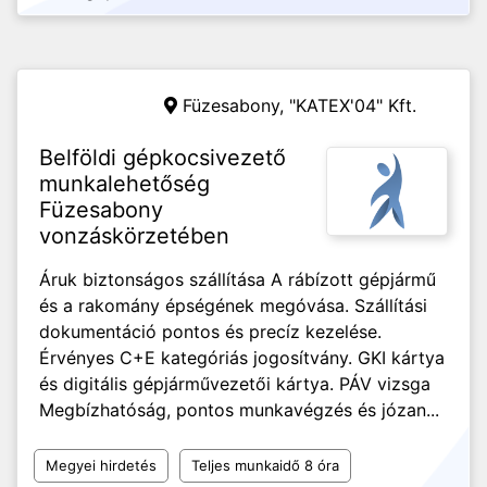
Füzesabony,
"KATEX'04" Kft.
Belföldi gépkocsivezető
munkalehetőség
Füzesabony
vonzáskörzetében
Áruk biztonságos szállítása A rábízott gépjármű
és a rakomány épségének megóvása. Szállítási
dokumentáció pontos és precíz kezelése.
Érvényes C+E kategóriás jogosítvány. GKI kártya
és digitális gépjárművezetői kártya. PÁV vizsga
Megbízhatóság, pontos munkavégzés és józan...
Megyei hirdetés
Teljes munkaidő 8 óra