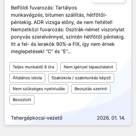
Belföldi fuvarozás: Tartályos
munkavégzés, bitumen szállítás, hétfőtől-
péntekig. ADR vizsga előny, de nem feltétel!
Nemzetközi fuvarozás: Osztrák-német viszonylat
ponyvás szerelvénnyel, szintén hétfőtől péntekig.
Itt a fel- és lerakók 90%-a FIX, így nem érnek
meglepetések! “C” és “E”...
Teljes munkaidő 8 óra
Nem igényel tapasztalatot
Általános iskola
Szakiskola / szakmunkás képző
Nem szükséges nyelvtudás
Beosztás szerinti
Beosztott
Tehergépkocsi-vezető
2026. 01. 14.