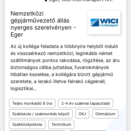
Nemzetközi
gépjárművezető állás
nyerges szerelvényen -
Eger
Az új kolléga feladata a többnyire helyből induló
és visszaérkező nemzetközi, leginkább német
szállítmányok pontos rakodása, rögzítése, az áru
biztonságos célba juttatása, fuvarokmányok
hibátlan kezelése, a kollégára bízott gépjármű
szeretete, a lerakó illetve felrakó cégeknél,
logisztikai...
Teljes munkaidő 8 óra
2-4 év szakmai tapasztalat
Szakiskola / szakmunkás képző
OKJ
Gimnázium
Szakközépiskola
Technikum