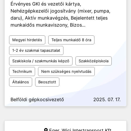
Érvényes GKI és vezetői kártya,
Nehézgépkezelői jogosítvány (mixer, pumpa,
daru), Aktív munkavégzés, Bejelentett teljes
munkaidős munkaviszony, Bizos...
Megyei hirdetés
Teljes munkaidő 8 óra
1-2 év szakmai tapasztalat
Szakiskola / szakmunkás képző
Szakközépiskola
Technikum
Nem szükséges nyelvtudás
Általános
Beosztott
Belföldi gépkocsivezető
2025. 07. 17.
Eger,
Wici Intertransport Kft.