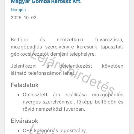
Magyar Gomba Kertész Kft.
Demjén
2025. 10. 02.
Belföldi és nemzetközi fuvarozásra,
mozgópadlós szerelvényre keresünk tapasztalt
gépkocsivezetőt demjéni telephelyre.
Jelentkezni a bejelentkezést követően
látható telefonszámon lehet.
Feladatok
Ömlesztett áru szállítása mozgópadlós
nyerges szerelvénnyel, főképp belföldön és
rövid nemzetközi fuvarban.
Elvárások
C+E kategóriás jogosítvány,