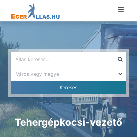
Tehergépkocsi-vezető