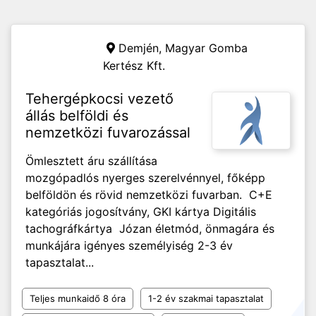
Demjén,
Magyar Gomba
Kertész Kft.
Tehergépkocsi vezető
állás belföldi és
nemzetközi fuvarozással
Ömlesztett áru szállítása
mozgópadlós nyerges szerelvénnyel, főképp
belföldön és rövid nemzetközi fuvarban. C+E
kategóriás jogosítvány, GKI kártya Digitális
tachográfkártya Józan életmód, önmagára és
munkájára igényes személyiség 2-3 év
tapasztalat...
Teljes munkaidő 8 óra
1-2 év szakmai tapasztalat