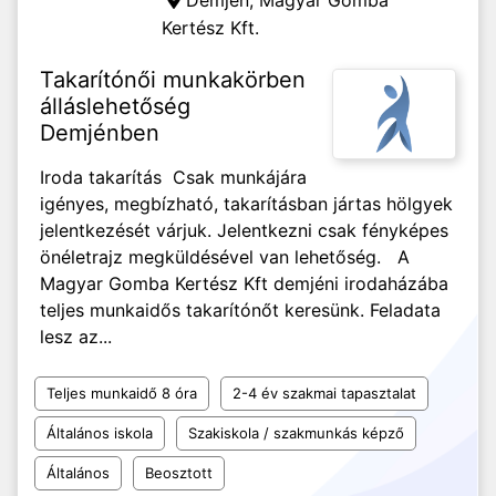
Demjén,
Magyar Gomba
Kertész Kft.
Takarítónői munkakörben
álláslehetőség
Demjénben
Iroda takarítás Csak munkájára
igényes, megbízható, takarításban jártas hölgyek
jelentkezését várjuk. Jelentkezni csak fényképes
önéletrajz megküldésével van lehetőség. A
Magyar Gomba Kertész Kft demjéni irodaházába
teljes munkaidős takarítónőt keresünk. Feladata
lesz az...
Teljes munkaidő 8 óra
2-4 év szakmai tapasztalat
Általános iskola
Szakiskola / szakmunkás képző
Általános
Beosztott