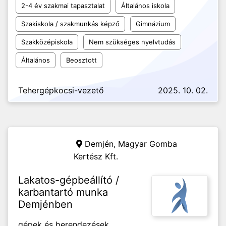
2-4 év szakmai tapasztalat
Általános iskola
Szakiskola / szakmunkás képző
Gimnázium
Szakközépiskola
Nem szükséges nyelvtudás
Általános
Beosztott
Tehergépkocsi-vezető
2025. 10. 02.
Demjén,
Magyar Gomba
Kertész Kft.
Lakatos-gépbeállító /
karbantartó munka
Demjénben
gépek és berendezések