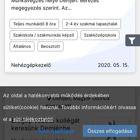
Munkavégzés helye Demjén. Bérezés
megegyezés szerint. Az...
Teljes munkaidő 8 óra
2-4 év szakmai tapasztalat
Szakiskola / szakmunkás képző
Szakközépiskola
Általános
Beosztott
Nehézgépkezelő
2020. 05. 15.
Az oldal a hatékonyabb működés érdekében
Demjén,
Magyar Gomba
Kertész Kft.
sütiket(cookie) használ. További információkért olvassa
el a
süti tájékoztatót!
Erőgép vezető kollégát
keresünk Demjénbe
Sütik beállítása
Összes elfogadása