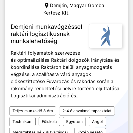
Demjén,
Magyar Gomba
Kertész Kft.
Demjéni munkavégzéssel
raktári logisztikusnak
munkalehetőség
Raktári folyamatok szervezése
és optimalizálása Raktári dolgozók irányítása és
koordinálása Raktáron belüli anyagmozgatás
végzése, a szállításra váró anyagok
előkészíttetése Fuvarozás és rakodás során a
rakomány rendeltetési helyre történő eljuttatása
Logisztikai adminisztráció és...
Teljes munkaidő 8 óra
2-4 év szakmai tapasztalat
Technikum
Főiskola
Egyetem
Angol
Megszakítás nélküli (váltásos)
Közép vezető