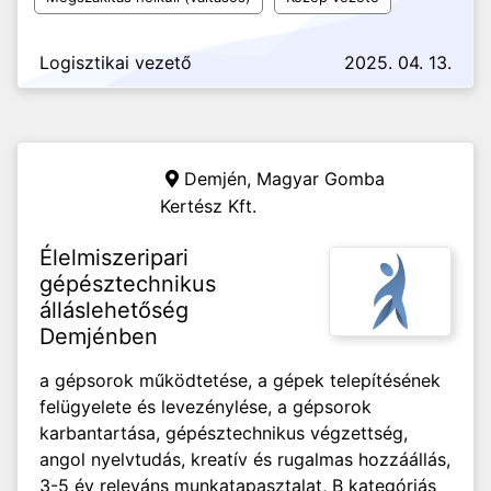
Logisztikai vezető
2025. 04. 13.
Demjén,
Magyar Gomba
Kertész Kft.
Élelmiszeripari
gépésztechnikus
álláslehetőség
Demjénben
a gépsorok működtetése, a gépek telepítésének
felügyelete és levezénylése, a gépsorok
karbantartása, gépésztechnikus végzettség,
angol nyelvtudás, kreatív és rugalmas hozzáállás,
3-5 év releváns munkatapasztalat, B kategóriás