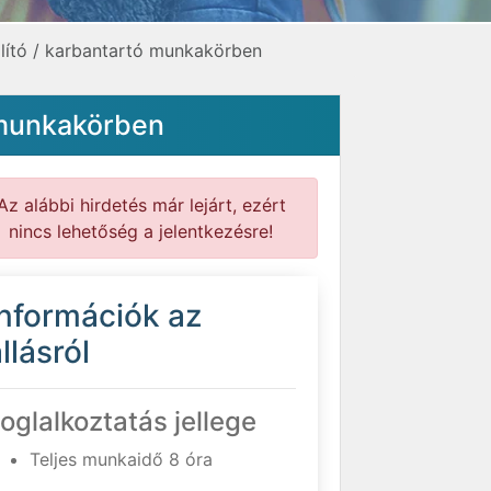
lító / karbantartó munkakörben
 munkakörben
Az alábbi hirdetés már lejárt, ezért
nincs lehetőség a jelentkezésre!
Információk az
llásról
oglalkoztatás jellege
Teljes munkaidő 8 óra