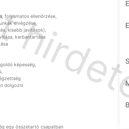
E
a, folyamatos ellenőrzése,
munkák elvégzése,
E
és, kisebb javítások),
vítása, karbantartása
tása
goldó képesség,
s,
végzettség
on dolgozni
ség egy összetartó csapatban