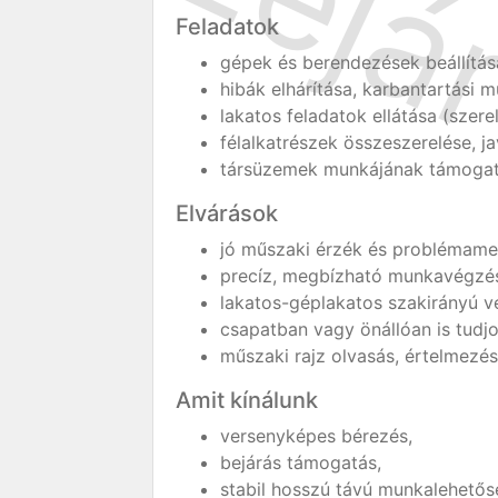
Feladatok
gépek és berendezések beállítás
hibák elhárítása, karbantartási 
lakatos feladatok ellátása (szerel
félalkatrészek összeszerelése, ja
társüzemek munkájának támoga
Elvárások
jó műszaki érzék és problémame
precíz, megbízható munkavégzé
lakatos-géplakatos szakirányú 
csapatban vagy önállóan is tudj
műszaki rajz olvasás, értelmezés
Amit kínálunk
versenyképes bérezés,
bejárás támogatás,
stabil hosszú távú munkalehető