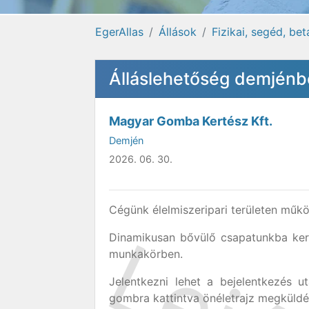
EgerAllas
Állások
Fizikai, segéd, be
Álláslehetőség demjénb
Magyar Gomba Kertész Kft.
Demjén
2026. 06. 30.
Cégünk élelmiszeripari területen műkö
Dinamikusan bővülő csapatunkba ker
munkakörben.
Jelentkezni lehet a bejelentkezés u
gombra kattintva önéletrajz megküldé