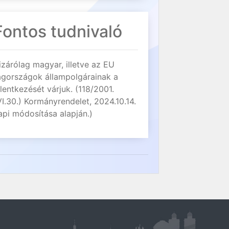
Fontos tudnivaló
izárólag magyar, illetve az EU
agországok állampolgárainak a
elentkezését várjuk. (118/2001.
VI.30.) Kormányrendelet, 2024.10.14.
api módosítása alapján.)