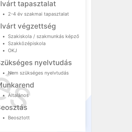
lvárt tapasztalat
2-4 év szakmai tapasztalat
lvárt végzettség
Szakiskola / szakmunkás képző
Szakközépiskola
OKJ
Szükséges nyelvtudás
Nem szükséges nyelvtudás
Munkarend
Általános
Beosztás
Beosztott