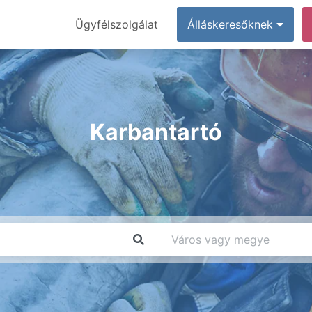
Ügyfélszolgálat
Álláskeresőknek
Karbantartó