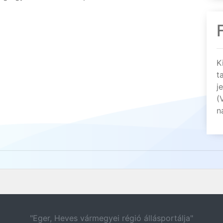
K
t
j
(
n
"Eger, Heves vármegyei régió állásportálja"