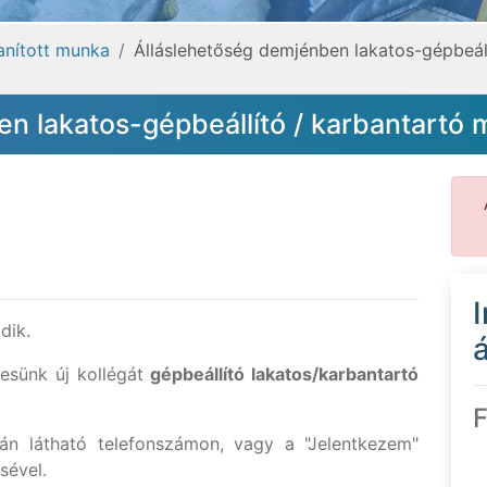
tanított munka
Álláslehetőség demjénben lakatos-gépbeál
en lakatos-gépbeállító / karbantartó
dik.
á
esünk új kollégát
gépbeállító lakatos/karbantartó
F
tán látható telefonszámon, vagy a "Jelentkezem"
sével.