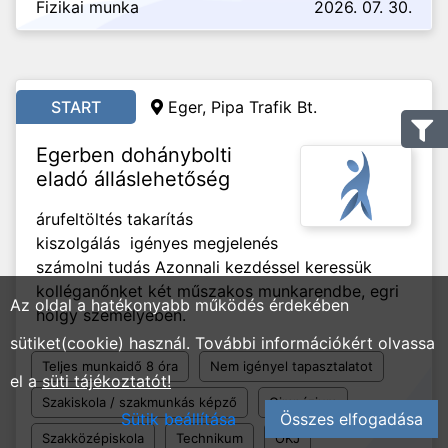
Fizikai munka
2026. 07. 30.
START
Eger,
Pipa Trafik Bt.
Egerben dohánybolti
eladó álláslehetőség
árufeltöltés takarítás
kiszolgálás igényes megjelenés
számolni tudás Azonnali kezdéssel keressük
kolléganőnket két műszakos munkarendbe, egri
Az oldal a hatékonyabb működés érdekében
hölgy személyében.
sütiket(cookie) használ. További információkért olvassa
Teljes munkaidő 8 óra
Nem igényel tapasztalatot
el a
süti tájékoztatót!
Szakiskola / szakmunkás képző
Gimnázium
Sütik beállítása
Összes elfogadása
Szakközépiskola
Technikum
OKJ