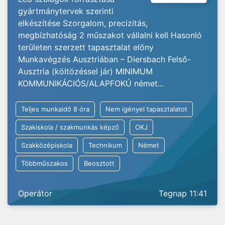
gyártmánytervek szerinti
elkészítése Szorgalom, precizitás,
megbízhatóság 2 műszakot vállalni kell Hasonló
területen szerzett tapasztalat előny
Munkavégzés Ausztriában – Diersbach Felső-
Ausztria (költözéssel jár) MINIMUM
KOMMUNIKÁCIÓS/ALAPFOKÚ német...
Teljes munkaidő 8 óra
Nem igényel tapasztalatot
Szakiskola / szakmunkás képző
OKJ
Szakközépiskola
Technikum
Német
Többműszakos
Beosztott
Operátor
Tegnap 11:41