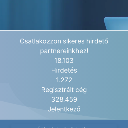
Csatlakozzon sikeres hirdető
partnereinkhez!
18.103
Hirdetés
1.272
Regisztrált cég
328.459
Jelentkező