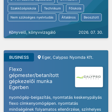
Szakközépiskola
Technikum
Főiskola
Nem szükséges nyelvtudás
Általános
Beosztott
Könyvelő, könyvvizsgáló
2026. 07. 30.
BUSINESS
Eger,
Calypso Nyomda Kft.
Flexo
gépmester/betanított
gépkezelői munka
Egerben
nyomógép-beigazítás, nyomtatás keskenypályás
flexo címkenyomógépen. nyomtatás
minőségének folyamatos ellenőrzése, színhelyes