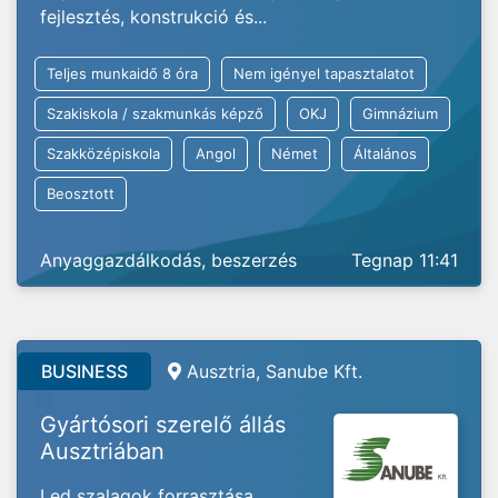
fejlesztés, konstrukció és...
Teljes munkaidő 8 óra
Nem igényel tapasztalatot
Szakiskola / szakmunkás képző
OKJ
Gimnázium
Szakközépiskola
Angol
Német
Általános
Beosztott
Anyaggazdálkodás, beszerzés
Tegnap 11:41
BUSINESS
Ausztria,
Sanube Kft.
Gyártósori szerelő állás
Ausztriában
Led szalagok forrasztása