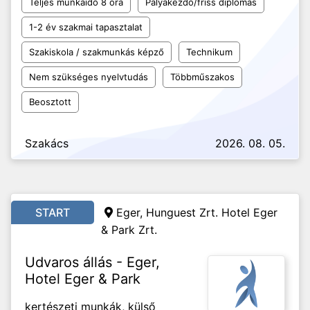
Teljes munkaidő 8 óra
Pályakezdő/friss diplomás
1-2 év szakmai tapasztalat
Szakiskola / szakmunkás képző
Technikum
Nem szükséges nyelvtudás
Többműszakos
Beosztott
Szakács
2026. 08. 05.
START
Eger,
Hunguest Zrt. Hotel Eger
& Park Zrt.
Udvaros állás - Eger,
Hotel Eger & Park
kertészeti munkák, külső