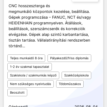
CNC hosszeszterga és
megmunkáló központok kezelése, beállítása.
Gépek programozása – FANUC, NCT és/vagy
HEIDENHAIN programnyelven. Átállások,
beállítások, szerszámcserék és korrekciók
elvégzése. Gépek alap szintű karbantartása,
tisztán tartása. Vállalatirányítási rendszerben
történő...
Teljes munkaidő 8 óra
Pályakezdő/friss diplomás
1-2 év szakmai tapasztalat
Szakiskola / szakmunkás képző
Szakközépiskola
Nem szükséges nyelvtudás
Többműszakos
Beosztott
Gépkezelő
2026. 08. 04.