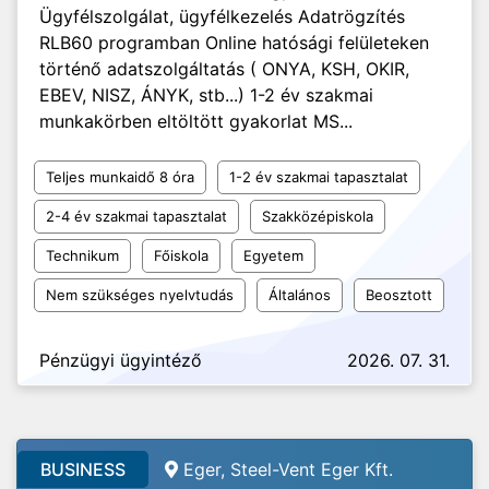
Ügyfélszolgálat, ügyfélkezelés Adatrögzítés
RLB60 programban Online hatósági felületeken
történő adatszolgáltatás ( ONYA, KSH, OKIR,
EBEV, NISZ, ÁNYK, stb...) 1-2 év szakmai
munkakörben eltöltött gyakorlat MS...
Teljes munkaidő 8 óra
1-2 év szakmai tapasztalat
2-4 év szakmai tapasztalat
Szakközépiskola
Technikum
Főiskola
Egyetem
Nem szükséges nyelvtudás
Általános
Beosztott
Pénzügyi ügyintéző
2026. 07. 31.
BUSINESS
Eger,
Steel-Vent Eger Kft.