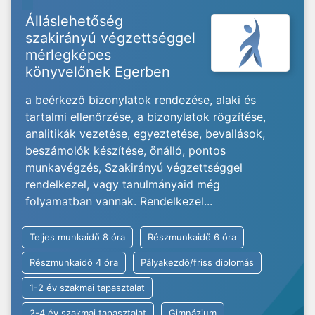
Álláslehetőség
szakirányú végzettséggel
mérlegképes
könyvelőnek Egerben
a beérkező bizonylatok rendezése, alaki és
tartalmi ellenőrzése, a bizonylatok rögzítése,
analitikák vezetése, egyeztetése, bevallások,
beszámolók készítése, önálló, pontos
munkavégzés, Szakirányú végzettséggel
rendelkezel, vagy tanulmányaid még
folyamatban vannak. Rendelkezel...
Teljes munkaidő 8 óra
Részmunkaidő 6 óra
Részmunkaidő 4 óra
Pályakezdő/friss diplomás
1-2 év szakmai tapasztalat
2-4 év szakmai tapasztalat
Gimnázium