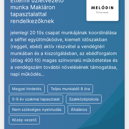
Éttermi üzletvezető
munka Makláron
tapasztalattal
rendelkezőknek
jelenlegi 20 fős csapat munkájának koordinálása
a séffel együttműködve, kiemelt időszakban
(reggeli, ebéd) aktív részvétel a vendégtéri
munkában és a kiszolgálásban, az ebédforgalom
(átlag 400 fő) magas színvonalú működtetése és
a vendégszám további növelésének támogatása,
napi működés...
Megyei hirdetés
Teljes munkaidő 8 óra
5-9 év szakmai tapasztalat
Szakközépiskola
Nem szükséges nyelvtudás
Általános
Közép vezető