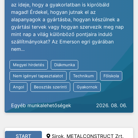
az ideje, hogy a gyakorlatban is kipróbáld
magad! Érdekel, hogyan jutnak el az
alapanyagok a gyártásba, hogyan készülnek a
gyártási tervek vagy hogyan szervezik meg nap
mint nap a világ különböző pontjaira induló
szállítmányokat? Az Emerson egri gyárában
nem...
Megyei hirdetés
Diákmunka
Nem igényel tapasztalatot
Technikum
Főiskola
Angol
Beosztás szerinti
Gyakornok
Egyéb munkalehetőségek
2026. 08. 06.
START
Sirok,
METALCONSTRUCT Zrt.