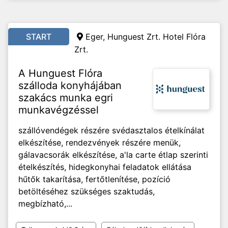
START
Eger,
Hunguest Zrt. Hotel Flóra
Zrt.
A Hunguest Flóra
szálloda konyhájában
szakács munka egri
munkavégzéssel
szállóvendégek részére svédasztalos ételkínálat
elkészítése, rendezvények részére menük,
gálavacsorák elkészítése, a'la carte étlap szerinti
ételkészítés, hidegkonyhai feladatok ellátása
hűtők takarítása, fertőtlenítése, pozíció
betöltéséhez szükséges szaktudás,
megbízható,...