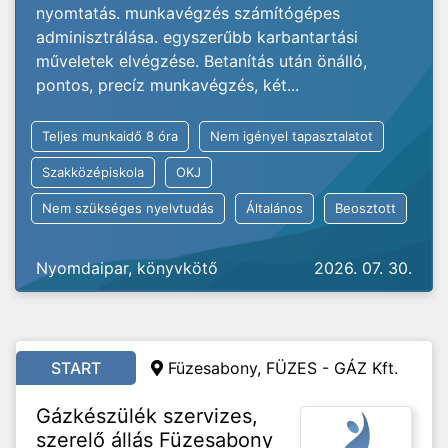
nyomtatás. munkavégzés számítógépes
adminisztrálása. egyszerűbb karbantartási
műveletek elvégzése. Betanítás után önálló,
pontos, precíz munkavégzés, két...
Teljes munkaidő 8 óra
Nem igényel tapasztalatot
Szakközépiskola
OKJ
Nem szükséges nyelvtudás
Általános
Beosztott
Nyomdaipar, könyvkötő
2026. 07. 30.
START
Füzesabony,
FÜZES - GÁZ Kft.
Gázkészülék szervizes,
szerelő állás Füzesabony