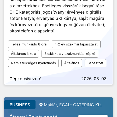
a címzettekhez. Esetleges visszárúk begyűjtése.
C+E kategóriás jogosítvány; érvényes digitális
sofőr kártya; érvényes GKI kártya; saját magára
és környezetére igényes legyen (józan életvitel);
okostelefon alapszintű...
Teljes munkaidő 8 óra
1-2 év szakmai tapasztalat
Általános iskola
Szakiskola / szakmunkás képző
Nem szükséges nyelvtudás
Általános
Beosztott
Gépkocsivezető
2026. 08. 03.
BUSINESS
Maklár,
EGAL- CATERING Kft.