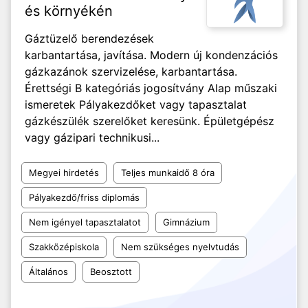
és környékén
Gáztüzelő berendezések
karbantartása, javítása. Modern új kondenzációs
gázkazánok szervizelése, karbantartása.
Érettségi B kategóriás jogosítvány Alap műszaki
ismeretek Pályakezdőket vagy tapasztalat
gázkészülék szerelőket keresünk. Épületgépész
vagy gázipari technikusi...
Megyei hirdetés
Teljes munkaidő 8 óra
Pályakezdő/friss diplomás
Nem igényel tapasztalatot
Gimnázium
Szakközépiskola
Nem szükséges nyelvtudás
Általános
Beosztott