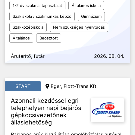
1-2 év szakmai tapasztalat
Általános iskola
Szakiskola / szakmunkás képző
Gimnázium
Szakközépiskola
Nem szükséges nyelvtudás
Általános
Beosztott
Áruterítő, futár
2026. 08. 04.
START
Eger,
Flott-Trans Kft.
Azonnali kezdéssel egri
telephelyen napi bejárós
gépkocsivezetőnek
álláslehetőség
Raklapos árúk kiszállítása emelőhátfalas autóval