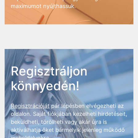
maximumot nyújthassuk.
Regisztráljon
könnyedén!
Regisztrációját
pár lépésben elvégezheti az
oldalon. Saját fiókjában kezelheti hirdetéseit,
beküldheti, törölheti vagy akár újra is
aktiválhatja őket bármelyik jelenleg működő
weboldalunkra.