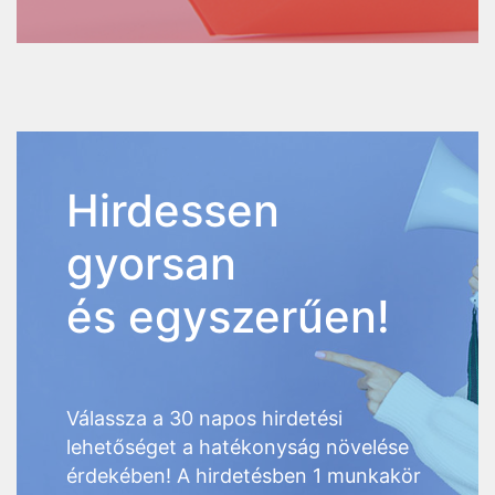
Hirdessen
gyorsan
és egyszerűen!
Válassza a 30 napos hirdetési
lehetőséget a hatékonyság növelése
érdekében! A hirdetésben 1 munkakör