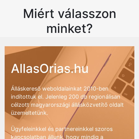
Miért válasszon
minket?
AllasOrias.hu
Álláskereső weboldalainkat 2010-ben
indítottuk el. Jelenleg 200 db regionálisan
célzott magyarországi állásközvetítő oldalt
üzemeltetünk.
Ügyfeleinkkel és partnereinkkel szoros
kapcsolatban állunk, hogy mindig a