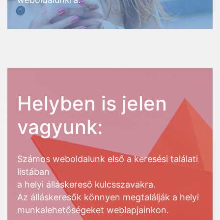
Helyben is jelen
vagyunk:
Számos weboldalunk első a keresési találati
listában
a helyi álláskereső kulcsszavakra.
Az álláskeresők könnyen megtalálják a helyi
munkalehetőségeket weblapjainkon.