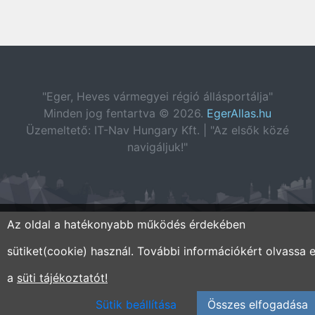
"Eger, Heves vármegyei régió állásportálja"
Minden jog fentartva © 2026.
EgerAllas.hu
Üzemeltető: IT-Nav Hungary Kft. | "Az elsők közé
navigáljuk!"
Az oldal a hatékonyabb működés érdekében
sütiket(cookie) használ. További információkért olvassa e
a
süti tájékoztatót!
Sütik beállítása
Összes elfogadása