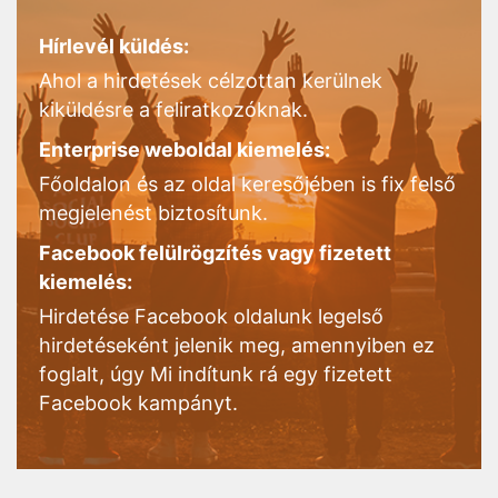
Hírlevél küldés:
Ahol a hirdetések célzottan kerülnek
kiküldésre a feliratkozóknak.
Enterprise weboldal kiemelés:
Főoldalon és az oldal keresőjében is fix felső
megjelenést biztosítunk.
Facebook felülrögzítés vagy fizetett
kiemelés:
Hirdetése Facebook oldalunk legelső
hirdetéseként jelenik meg, amennyiben ez
foglalt, úgy Mi indítunk rá egy fizetett
Facebook kampányt.