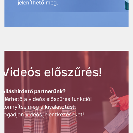
jeleníthető meg.
Videós előszűrés!
Álláshirdető partnerünk?
Elérhető a videós előszűrés funkció!
Könnyítse meg a kiválasztást,
fogadjon videós jelentkezéseket!