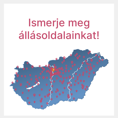
Ismerje meg
állásoldalainkat!