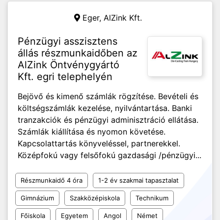
Eger,
AlZink Kft.
Pénzügyi asszisztens
állás részmunkaidőben az
AlZink Öntvénygyártó
Kft. egri telephelyén
Bejövő és kimenő számlák rögzítése. Bevételi és
költségszámlák kezelése, nyilvántartása. Banki
tranzakciók és pénzügyi adminisztráció ellátása.
Számlák kiállítása és nyomon követése.
Kapcsolattartás könyveléssel, partnerekkel.
Középfokú vagy felsőfokú gazdasági /pénzügyi...
Részmunkaidő 4 óra
1-2 év szakmai tapasztalat
Gimnázium
Szakközépiskola
Technikum
Főiskola
Egyetem
Angol
Német