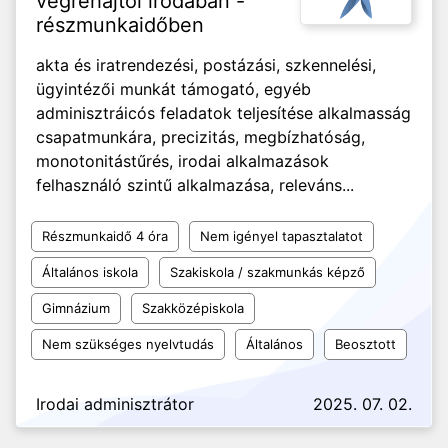
végrehajtói irodában -
részmunkaidőben
akta és iratrendezési, postázási, szkennelési,
ügyintézői munkát támogató, egyéb
adminisztráicós feladatok teljesítése alkalmasság
csapatmunkára, precizitás, megbízhatóság,
monotonitástűrés, irodai alkalmazások
felhasználó szintű alkalmazása, releváns...
Részmunkaidő 4 óra
Nem igényel tapasztalatot
Általános iskola
Szakiskola / szakmunkás képző
Gimnázium
Szakközépiskola
Nem szükséges nyelvtudás
Általános
Beosztott
Irodai adminisztrátor
2025. 07. 02.