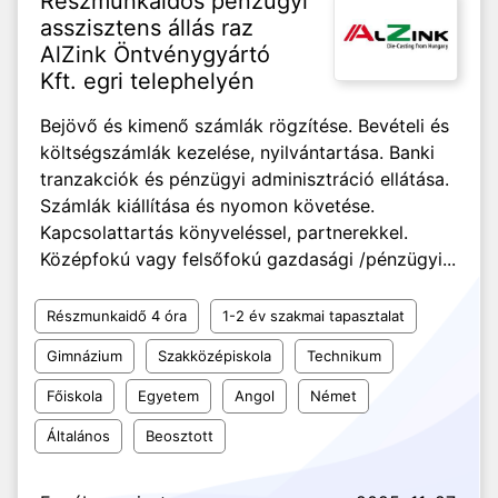
Részmunkaidős pénzügyi
asszisztens állás raz
AlZink Öntvénygyártó
Kft. egri telephelyén
Bejövő és kimenő számlák rögzítése. Bevételi és
költségszámlák kezelése, nyilvántartása. Banki
tranzakciók és pénzügyi adminisztráció ellátása.
Számlák kiállítása és nyomon követése.
Kapcsolattartás könyveléssel, partnerekkel.
Középfokú vagy felsőfokú gazdasági /pénzügyi...
Részmunkaidő 4 óra
1-2 év szakmai tapasztalat
Gimnázium
Szakközépiskola
Technikum
Főiskola
Egyetem
Angol
Német
Általános
Beosztott