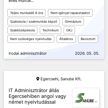
éves múlttal...
Teljes munkaidő 8 óra
Nem igényel tapasztalatot
Szakiskola / szakmunkás képző
Gimnázium
Szakközépiskola
Technikum
OKJ
Nem szükséges nyelvtudás
Általános
Beosztott
Irodai adminisztrátor
2026. 05. 05.
Egercsehi,
Sanube Kft.
IT Adminisztrátor állás
Egercsehiben angol vagy
német nyelvtudással