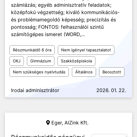
számlázás; egyéb adminisztratív feladatok;
középfokú végzettség; kiváló kommunikációs-
és problémamegoldó képesség; precizitás és
pontosság; FONTOS: felhasználói szintű
számítógépes ismeret (WORD,...
Részmunkaidő 6 óra
Nem igényel tapasztalatot
OKJ
Gimnázium
Szakközépiskola
Nem szükséges nyelvtudás
Általános
Beosztott
Irodai adminisztrátor
2026. 01. 22.
Eger,
AlZink Kft.