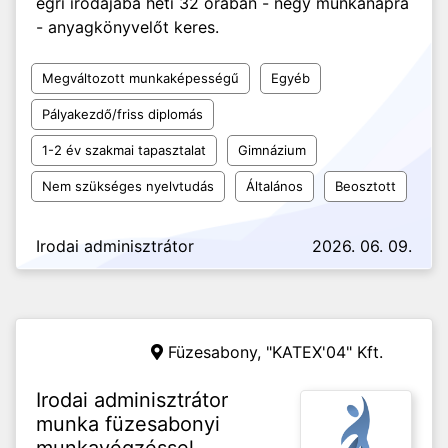
egri irodájába heti 32 órában - négy munkanapra
- anyagkönyvelőt keres.
Megváltozott munkaképességű
Egyéb
Pályakezdő/friss diplomás
1-2 év szakmai tapasztalat
Gimnázium
Nem szükséges nyelvtudás
Általános
Beosztott
Irodai adminisztrátor
2026. 06. 09.
Füzesabony,
"KATEX'04" Kft.
Irodai adminisztrátor
munka füzesabonyi