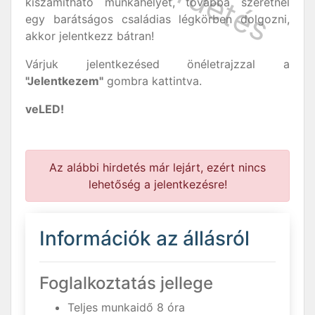
kiszámítható munkahelyet, továbbá szeretnél
egy barátságos családias légkörben dolgozni,
akkor jelentkezz bátran!
Várjuk jelentkezésed önéletrajzzal a
"Jelentkezem"
gombra kattintva.
veLED!
Az alábbi hirdetés már lejárt, ezért nincs
lehetőség a jelentkezésre!
Információk az állásról
Foglalkoztatás jellege
Teljes munkaidő 8 óra