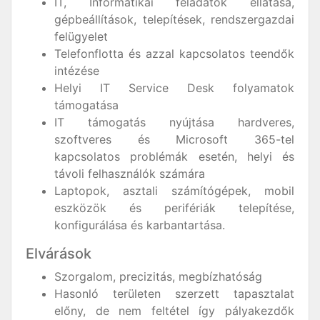
IT, Informatikai feladatok ellátása,
gépbeállítások, telepítések, rendszergazdai
felügyelet
Telefonflotta és azzal kapcsolatos teendők
intézése
Helyi IT Service Desk folyamatok
támogatása
IT támogatás nyújtása hardveres,
szoftveres és Microsoft 365-tel
kapcsolatos problémák esetén, helyi és
távoli felhasználók számára
Laptopok, asztali számítógépek, mobil
eszközök és perifériák telepítése,
konfigurálása és karbantartása.
Elvárások
Szorgalom, precizitás, megbízhatóság
Hasonló területen szerzett tapasztalat
előny, de nem feltétel így pályakezdők