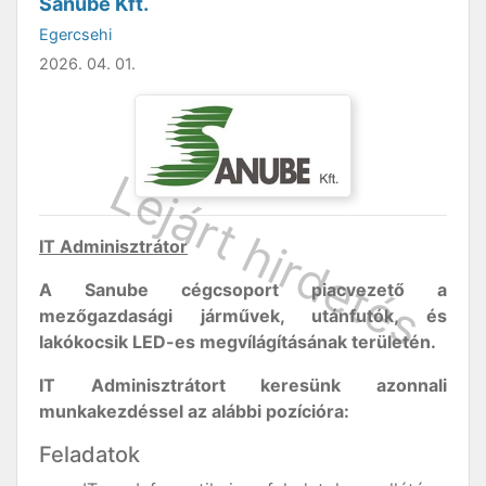
Sanube Kft.
Egercsehi
2026. 04. 01.
IT Adminisztrátor
A Sanube cégcsoport piacvezető a
mezőgazdasági járművek, utánfutók, és
lakókocsik LED-es megvílágításának területén.
IT Adminisztrátort keresünk azonnali
munkakezdéssel az alábbi pozícióra:
Feladatok