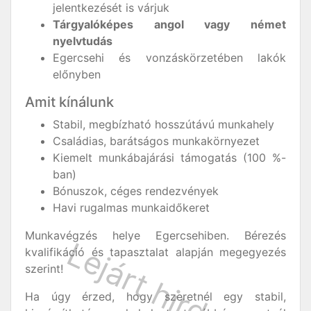
jelentkezését is várjuk
Tárgyalóképes angol vagy német
nyelvtudás
Egercsehi és vonzáskörzetében lakók
előnyben
Amit kínálunk
Stabil, megbízható hosszútávú munkahely
Családias, barátságos munkakörnyezet
Kiemelt munkábajárási támogatás (100 %-
ban)
Bónuszok, céges rendezvények
Havi rugalmas munkaidőkeret
Munkavégzés helye Egercsehiben. Bérezés
kvalifikáció és tapasztalat alapján megegyezés
szerint!
Ha úgy érzed, hogy szeretnél egy stabil,