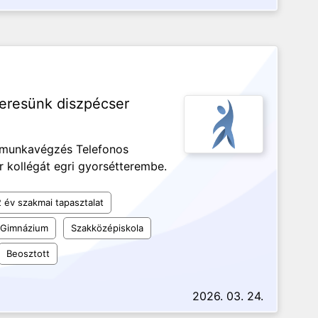
keresünk diszpécser
z munkavégzés Telefonos
r kollégát egri gyorsétterembe.
2 év szakmai tapasztalat
Gimnázium
Szakközépiskola
Beosztott
2026. 03. 24.