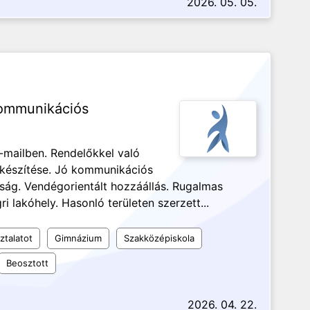
2026. 05. 05.
kommunikációs
-mailben. Rendelőkkel való
lkészítése. Jó kommunikációs
ág. Vendégorientált hozzáállás. Rugalmas
i lakóhely. Hasonló területen szerzett...
ztalatot
Gimnázium
Szakközépiskola
Beosztott
2026. 04. 22.