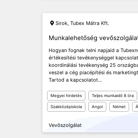
Sirok,
Tubex Mátra Kft.
Munkalehetőség vevőszolgálat
Hogyan fognak telni napjaid a Tubexn
értékesítési tevékenységgel kapcsolato
koordinálási tevékenység 25 országb
veszel a cég piacépítési és marketin
Tartod a kapcsolatot...
Megyei hirdetés
Teljes munkaidő 8 óra
Szakközépiskola
Angol
Német
Á
Vevőszolgálat