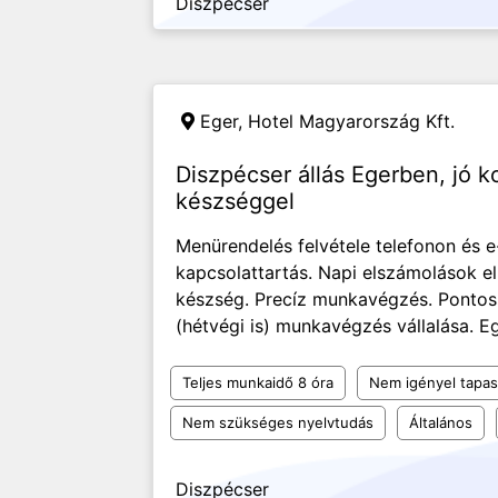
Diszpécser
Eger,
Hotel Magyarország Kft.
Diszpécser állás Egerben, jó 
készséggel
Menürendelés felvétele telefonon és e
kapcsolattartás. Napi elszámolások e
készség. Precíz munkavégzés. Pontoss
(hétvégi is) munkavégzés vállalása. Egr
Teljes munkaidő 8 óra
Nem igényel tapas
Nem szükséges nyelvtudás
Általános
Diszpécser