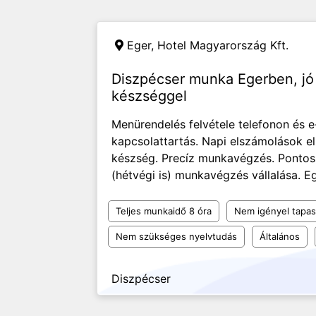
Eger,
Hotel Magyarország Kft.
Diszpécser munka Egerben, j
készséggel
Menürendelés felvétele telefonon és e
kapcsolattartás. Napi elszámolások e
készség. Precíz munkavégzés. Pontoss
(hétvégi is) munkavégzés vállalása. Egr
Teljes munkaidő 8 óra
Nem igényel tapas
Nem szükséges nyelvtudás
Általános
Diszpécser