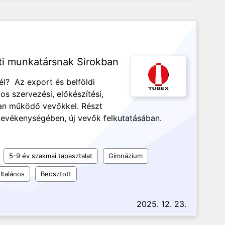
i munkatársnak Sirokban
él? Az export és belföldi
s szervezési, előkészítési,
an működő vevőkkel. Részt
gtevékenységében, új vevők felkutatásában.
5-9 év szakmai tapasztalat
Gimnázium
ltalános
Beosztott
2025. 12. 23.