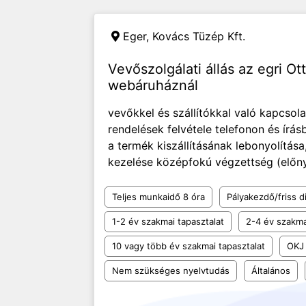
Eger,
Kovács Tüzép Kft.
Vevőszolgálati állás az egri O
webáruháznál
vevőkkel és szállítókkal való kapcsola
rendelések felvétele telefonon és írás
a termék kiszállításának lebonyolítás
kezelése középfokú végzettség (előnyt
Teljes munkaidő 8 óra
Pályakezdő/friss d
1-2 év szakmai tapasztalat
2-4 év szakma
10 vagy több év szakmai tapasztalat
OKJ
Nem szükséges nyelvtudás
Általános