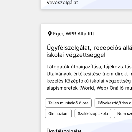
Vevőszolgálat
Eger,
WPR Alfa Kft.
Ügyfélszolgálat,-recepciós ál
iskolai végzettséggel
Látogatók útbaigazítása, tájékoztatás
Utalványok értékesítése (nem direkt 
kezelés Középfokú iskolai végzettsé
alapismeretek (World, Web) Önálló mu
Teljes munkaidő 8 óra
Pályakezdő/friss d
Gimnázium
Szakközépiskola
Nem sz
Ügyfélszolgálat