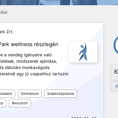
álat
rk Zrt.
Park wellness részlegén
e a vendég igényeire való
zelések, módszerek ajánlása,
 és délutáni munkavégzés
K
zeretnél egy jó csapathoz tartozni
ztalatot
Gimnázium
Szakközépiskola
os
Beosztott