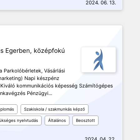
2024. 06. 13.
lás Egerben, középfokú
a Parkolóbérletek, Vásárlási
marketing) Napi készpénz
g Kiváló kommunikációs képesség Számítógépes
nkavégzés Pénzügyi...
iplomás
Szakiskola / szakmunkás képző
ükséges nyelvtudás
Általános
Beosztott
2024. 04. 22.