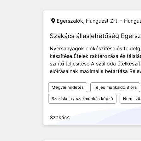
Egerszalók,
Hunguest Zrt. - Hungues
Szakács álláslehetőség Egers
Nyersanyagok előkészítése és feldolg
készítése Ételek raktározása és tála
szintű teljesítése A szálloda ételkész
előírásainak maximális betartása Rele
Megyei hirdetés
Teljes munkaidő 8 óra
Szakiskola / szakmunkás képző
Nem szü
Szakács