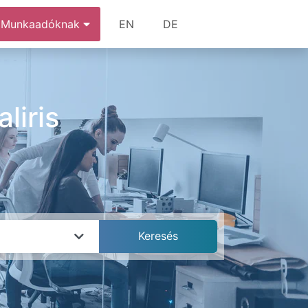
Munkaadóknak
EN
DE
liris