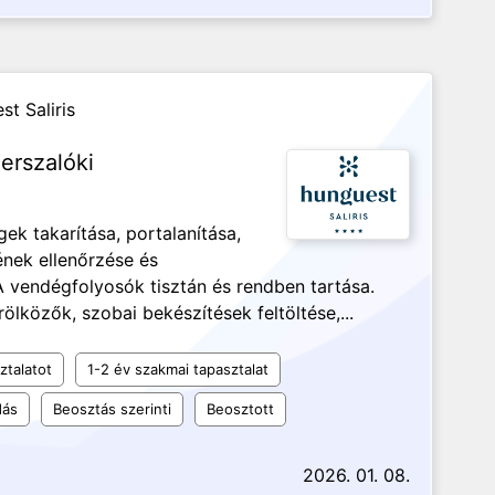
t Saliris
erszalóki
ek takarítása, portalanítása,
ének ellenőrzése és
 A vendégfolyosók tisztán és rendben tartása.
ölközők, szobai bekészítések feltöltése,...
ztalatot
1-2 év szakmai tapasztalat
dás
Beosztás szerinti
Beosztott
2026. 01. 08.