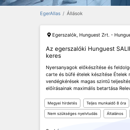
EgerAllas
Állások
Egerszalók,
Hunguest Zrt. - Hungues
Az egerszalóki Hunguest SALI
keres
Nyersanyagok előkészítése és feldolgo
carte és büfé ételek készítése Ételek 
vendégkérések magas szintű teljesíté
előírásainak maximális betartása Rele
Megyei hirdetés
Teljes munkaidő 8 óra
Nem szükséges nyelvtudás
Általános