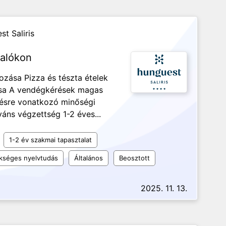
t Saliris
zalókon
ozása Pizza és tészta ételek
lása A vendégkérések magas
ítésre vonatkozó minőségi
váns végzettség 1-2 éves...
1-2 év szakmai tapasztalat
kséges nyelvtudás
Általános
Beosztott
2025. 11. 13.