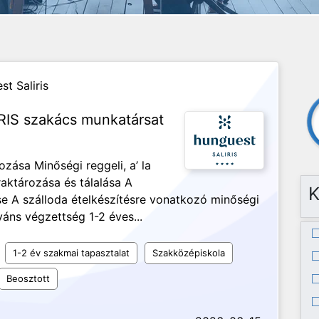
t Saliris
RIS szakács munkatársat
zása Minőségi reggeli, a’ la
raktározása és tálalása A
K
se A szálloda ételkészítésre vonatkozó minőségi
váns végzettség 1-2 éves...
1-2 év szakmai tapasztalat
Szakközépiskola
Beosztott