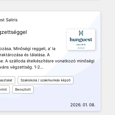
t Saliris
gzettséggel
zása. Minőségi reggeli, a’ la
 raktározása és tálalása. A
e. A szálloda ételkészítésre vonatkozó minőségi
váns végzettség. 1-2...
asztalat
Szakiskola / szakmunkás képző
rinti
Beosztott
2026. 01. 08.