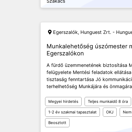
Szakács
Egerszalók,
Hunguest Zrt. - Hungues
Munkalehetőség úszómester 
Egerszalókon
A fürdő üzemmenetének biztosítása 
felügyelete Mentési feladatok ellátás
tisztaság fenntartása Jó kommunikáci
terhelhetőség Munkájára és önmagára
Megyei hirdetés
Teljes munkaidő 8 óra
1-2 év szakmai tapasztalat
OKJ
Nem 
Beosztott