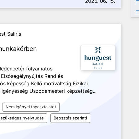
2026. 06. 15.
t Saliris
munkakörben
Medencetér folyamatos
a Elsősegélynyújtás Rend és
ós képesség Kellő motiváltság Fizikai
 igényesség Uszodamesteri képzettség...
Nem igényel tapasztalatot
szükséges nyelvtudás
Beosztás szerinti