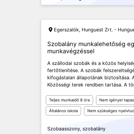
Egerszalók,
Hunguest Zrt. - Hungues
Szobalány munkalehetőség eg
munkavégzéssel
A szállodai szobák és a közös helyiség
fertőtlenítése. A szobák felszereltség
kifogástalan állapotának biztosítása.
Közösségi terek rendben tartása. A tör
Teljes munkaidő 8 óra
Nem igényel tapas
Általános iskola
Nem szükséges nyelvtu
Szobaasszony, szobalány