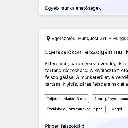
Egyéb munkalehetőségek
Egerszalók,
Hunguest Zrt. - Hungues
Egerszalókon felszolgáló mun
Étterembe, bárba érkező vendégek fo
történő részesítése. A kiválasztott éte
felszolgálása. A munkaterület, a vend
tartása. Nyitás, zárás feladatainak el
Teljes munkaidő 8 óra
Nem igényel tapas
Szakiskola / szakmunkás képző
Angol
Pincér, felszolgáló