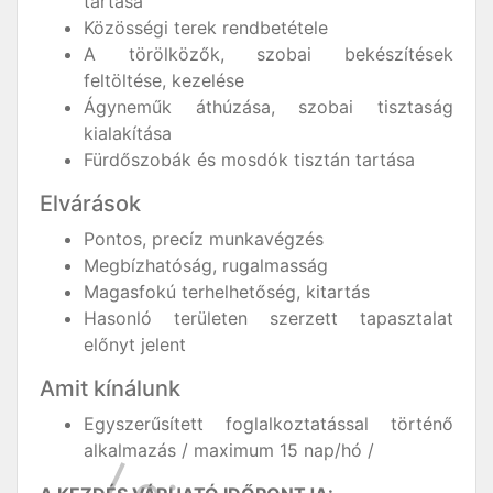
tartása
Közösségi terek rendbetétele
A törölközők, szobai bekészítések
feltöltése, kezelése
Ágyneműk áthúzása, szobai tisztaság
kialakítása
Fürdőszobák és mosdók tisztán tartása
Elvárások
Pontos, precíz munkavégzés
Megbízhatóság, rugalmasság
Magasfokú terhelhetőség, kitartás
Hasonló területen szerzett tapasztalat
előnyt jelent
Amit kínálunk
Egyszerűsített foglalkoztatással történő
alkalmazás / maximum 15 nap/hó /