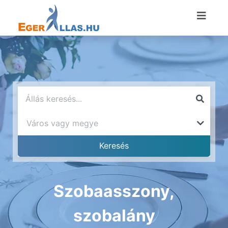
Szobaasszony,
szobalány