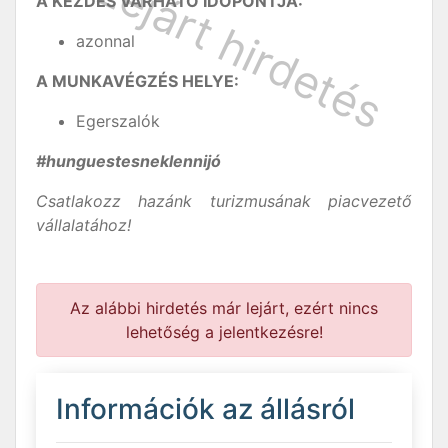
A KEZDÉS VÁRHATÓ IDŐPONTJA:
azonnal
A MUNKAVÉGZÉS HELYE:
Egerszalók
#hunguestesneklennijó
Csatlakozz hazánk turizmusának piacvezető
vállalatához!
Az alábbi hirdetés már lejárt, ezért nincs
lehetőség a jelentkezésre!
Információk az állásról