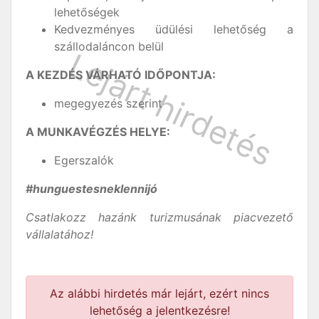
lehetőségek
Kedvezményes üdülési lehetőség a
szállodaláncon belül
A KEZDÉS VÁRHATÓ IDŐPONTJA:
megegyezés szerint
A MUNKAVÉGZÉS HELYE:
Egerszalók
#hunguestesneklennijó
Csatlakozz hazánk turizmusának piacvezető
vállalatához!
Az alábbi hirdetés már lejárt, ezért nincs
lehetőség a jelentkezésre!