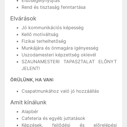
Elsősegélynyújtás
Rend és tisztaság fenntartása
Elvárások
Jó kommunikációs képesség
Kellő motiváltság
Fizikai terhelhetőség
Munkájára és önmagára igényesség
Uszodamesteri képzettség oklevél
SZAUNAMESTERI TAPASZTALAT ELŐNYT
JELENT!
ÖRÜLÜNK, HA VAN:
Csapatmunkához való jó hozzáállás
Amit kínálunk
Alapbér
Cafeteria és egyéb juttatások
Képzések, fejlődési és előrelépési