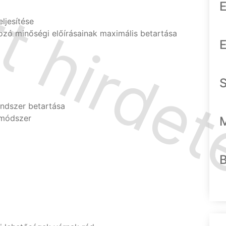
E
ljesítése
ozó minőségi előírásainak maximális betartása
E
ndszer betartása
amódszer