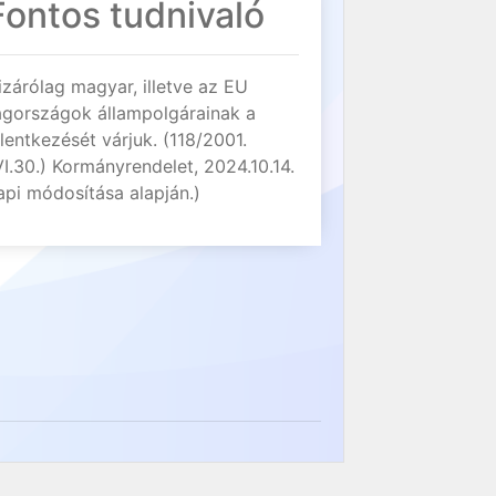
Fontos tudnivaló
izárólag magyar, illetve az EU
agországok állampolgárainak a
elentkezését várjuk. (118/2001.
VI.30.) Kormányrendelet, 2024.10.14.
api módosítása alapján.)