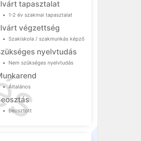
lvárt tapasztalat
1-2 év szakmai tapasztalat
lvárt végzettség
Szakiskola / szakmunkás képző
Szükséges nyelvtudás
Nem szükséges nyelvtudás
Munkarend
Általános
Beosztás
Beosztott