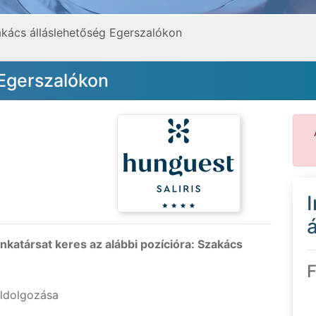
kács álláslehetőség Egerszalókon
 Egerszalókon
á
katársat keres az alábbi pozícióra: Szakács
F
eldolgozása