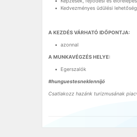
Képzések, fejlődési és előrelépé
Kedvezményes üdülési lehetőség 
A KEZDÉS VÁRHATÓ IDŐPONTJA:
azonnal
A MUNKAVÉGZÉS HELYE:
Egerszalók
#hunguestesneklennijó
Csatlakozz hazánk turizmusának piacv