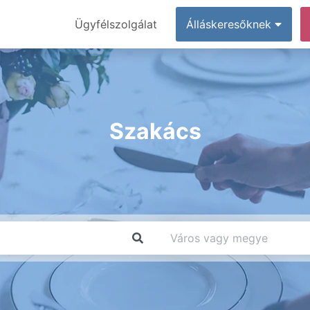
Ügyfélszolgálat
Álláskeresőknek
Szakács