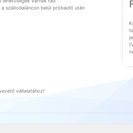
si lehetőségek várnak rád
a szállodaláncon belül próbaidő után
K
t
j
(
n
ezető vállalatához!