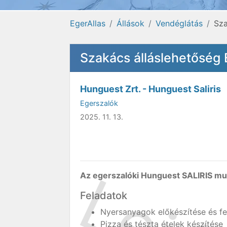
EgerAllas
Állások
Vendéglátás
Sza
Szakács álláslehetőség
Hunguest Zrt. - Hunguest Saliris
Egerszalók
2025. 11. 13.
Az egerszalóki
Hunguest SALIRIS
mun
Feladatok
Nyersanyagok előkészítése és f
Pizza és tészta ételek készítése