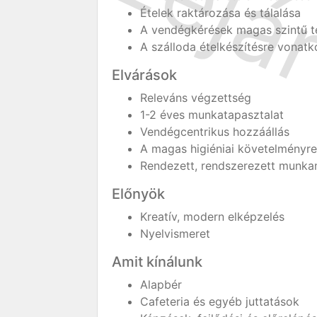
Ételek raktározása és tálalása
A vendégkérések magas szintű te
A szálloda ételkészítésre vonatk
Elvárások
Releváns végzettség
1-2 éves munkatapasztalat
Vendégcentrikus hozzáállás
A magas higiéniai követelményre
Rendezett, rendszerezett munk
Előnyök
Kreatív, modern elképzelés
Nyelvismeret
Amit kínálunk
Alapbér
Cafeteria és egyéb juttatások