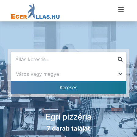
Egri pizzéria
7 darab találat