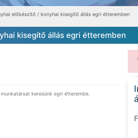
yhai előkészítő / konyhai kisegítő állás egri étteremben
yhai kisegítő állás egri étteremben
munkatársat keresünk egri étterembe.
á
F