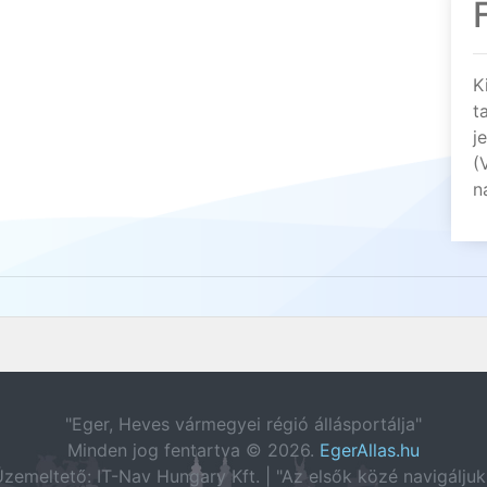
K
t
j
(
n
"Eger, Heves vármegyei régió állásportálja"
Minden jog fentartva © 2026.
EgerAllas.hu
zemeltető: IT-Nav Hungary Kft. | "Az elsők közé navigáljuk