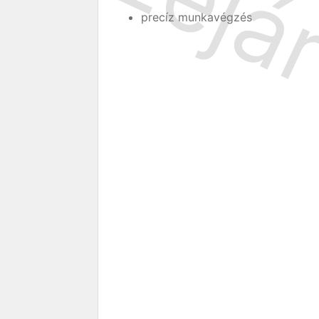
precíz munkavégzés