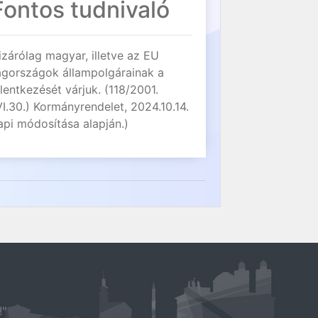
Fontos tudnivaló
izárólag magyar, illetve az EU
agországok állampolgárainak a
elentkezését várjuk. (118/2001.
VI.30.) Kormányrendelet, 2024.10.14.
api módosítása alapján.)
!"