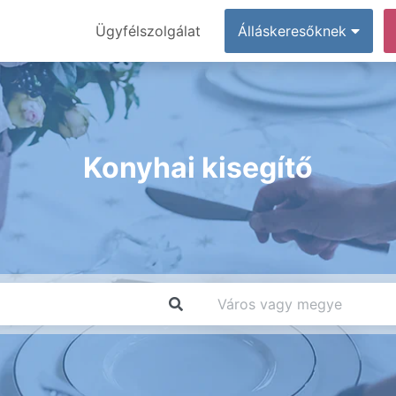
Ügyfélszolgálat
Álláskeresőknek
Konyhai kisegítő