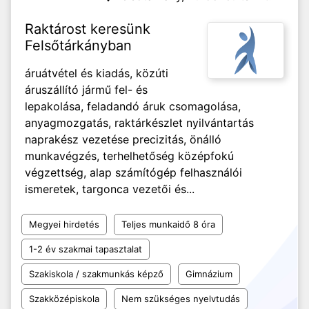
Raktárost keresünk
Felsőtárkányban
áruátvétel és kiadás, közúti
áruszállító jármű fel- és
lepakolása, feladandó áruk csomagolása,
anyagmozgatás, raktárkészlet nyilvántartás
naprakész vezetése precizitás, önálló
munkavégzés, terhelhetőség középfokú
végzettség, alap számítógép felhasználói
ismeretek, targonca vezetői és...
Megyei hirdetés
Teljes munkaidő 8 óra
1-2 év szakmai tapasztalat
Szakiskola / szakmunkás képző
Gimnázium
Szakközépiskola
Nem szükséges nyelvtudás