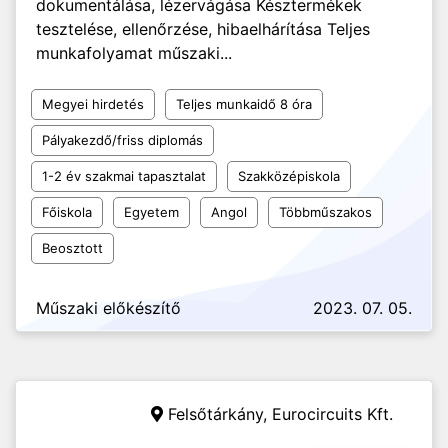
dokumentálása, lézervágása Késztermékek
tesztelése, ellenőrzése, hibaelhárítása Teljes
munkafolyamat műszaki...
Megyei hirdetés
Teljes munkaidő 8 óra
Pályakezdő/friss diplomás
1-2 év szakmai tapasztalat
Szakközépiskola
Főiskola
Egyetem
Angol
Többműszakos
Beosztott
Műszaki előkészítő
2023. 07. 05.
Felsőtárkány,
Eurocircuits Kft.