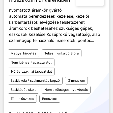
műszakos munkarendben
nyomtatott áramkör gyártó
automata berendezések kezelése, kezelői
karbantartások elvégzése felületszerelt
áramkörök beültetéséhez szükséges gépek,
eszközök kezelése Középfokú végzettség, alap
számítógép felhasználói ismeretek, pontos...
Megyei hirdetés
Teljes munkaidő 8 óra
Nem igényel tapasztalatot
1-2 év szakmai tapasztalat
Szakiskola / szakmunkás képző
Gimnázium
Szakközépiskola
Nem szükséges nyelvtudás
Többműszakos
Beosztott