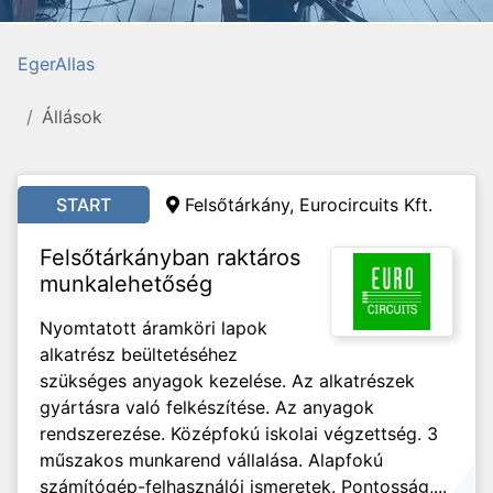
EgerAllas
Állások
START
Felsőtárkány,
Eurocircuits Kft.
Felsőtárkányban raktáros
munkalehetőség
Nyomtatott áramköri lapok
alkatrész beültetéséhez
szükséges anyagok kezelése. Az alkatrészek
gyártásra való felkészítése. Az anyagok
rendszerezése. Középfokú iskolai végzettség. 3
műszakos munkarend vállalása. Alapfokú
számítógép-felhasználói ismeretek. Pontosság,...