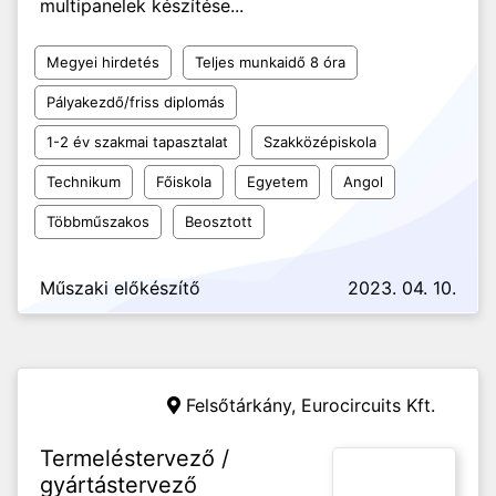
multipanelek készítése...
Megyei hirdetés
Teljes munkaidő 8 óra
Pályakezdő/friss diplomás
1-2 év szakmai tapasztalat
Szakközépiskola
Technikum
Főiskola
Egyetem
Angol
Többműszakos
Beosztott
Műszaki előkészítő
2023. 04. 10.
Felsőtárkány,
Eurocircuits Kft.
Termeléstervező /
gyártástervező