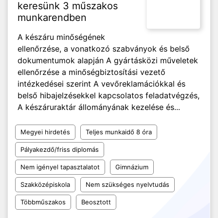
keresünk 3 műszakos
munkarendben
A készáru minőségének
ellenőrzése, a vonatkozó szabványok és belső
dokumentumok alapján A gyártásközi műveletek
ellenőrzése a minőségbiztosítási vezető
intézkedései szerint A vevőreklamációkkal és
belső hibajelzésekkel kapcsolatos feladatvégzés,
A készáruraktár állományának kezelése és...
Megyei hirdetés
Teljes munkaidő 8 óra
Pályakezdő/friss diplomás
Nem igényel tapasztalatot
Gimnázium
Szakközépiskola
Nem szükséges nyelvtudás
Többműszakos
Beosztott