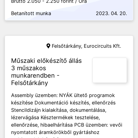
Bruttó 2.050 - 2.250 forint / Óra
Betanított munka
2023. 04. 20.
Felsőtárkány,
Eurocircuits Kft.
Műszaki előkészítő állás
3 műszakos
munkarendben -
Felsőtárkány
Assembly üzemben: NYÁK ültető programok
készítése Dokumentáció készítés, ellenőrzés
Stencildizájn kialakítása, dokumentálása,
lézervágása Késztermékek tesztelése,
ellenőrzése, hibaelhárítása PCB üzemben: vevői
nyomtatott áramkörökből gyártáshoz