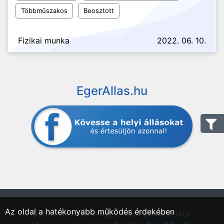
Többműszakos
Beosztott
Fizikai munka
2022. 06. 10.
EgerAllas.hu
Az oldal a hatékonyabb működés érdekében
"Eger, Heves vármegyei régió állásportálja"