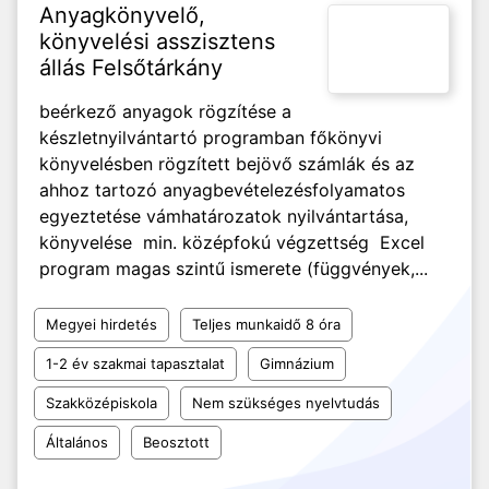
Anyagkönyvelő,
könyvelési asszisztens
állás Felsőtárkány
beérkező anyagok rögzítése a
készletnyilvántartó programban főkönyvi
könyvelésben rögzített bejövő számlák és az
ahhoz tartozó anyagbevételezésfolyamatos
egyeztetése vámhatározatok nyilvántartása,
könyvelése min. középfokú végzettség Excel
program magas szintű ismerete (függvények,...
Megyei hirdetés
Teljes munkaidő 8 óra
1-2 év szakmai tapasztalat
Gimnázium
Szakközépiskola
Nem szükséges nyelvtudás
Általános
Beosztott