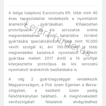
A belga tulajdonú Eurocircuits Kft. több mint 40
éves tapasztalattal rendelkezik a nyomtatott
áramkörök gyártásában. Kifejezetten
prototípusok és kis sorozatok online
megrendelésének rövid határidőre történő
gyártására specializálódott, több mint 10.000
vevőt szolgál ki, évi 100.000-nél is több
megrendelést kezelve.A nyomtatott áramkör
gyártása mellett 2017 évtől a fő profilját
kiterjesztette prototípus és kis sorozatú
nyomtatott áramkörök beültetésére is.
A cég 2 gyártóegységgel rendelkezik
Magyarországon, a Pcb üzem Egerben a Berva-
völgyben, a beültető üzem pedig
Felsőtárkányban található. A megnövekedett
vevőszolgálati feladatok elvégzéséhez