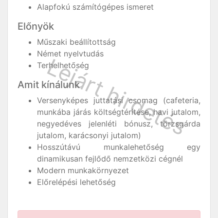
Alapfokú számítógépes ismeret
Előnyök
Műszaki beállítottság
Német nyelvtudás
Terhelhetőség
Amit kínálunk
Versenyképes juttatási csomag (cafeteria,
munkába járás költségtérítése, havi jutalom,
negyedéves jelenléti bónusz, törzsgárda
jutalom, karácsonyi jutalom)
Hosszútávú munkalehetőség egy
dinamikusan fejlődő nemzetközi cégnél
Modern munkakörnyezet
Előrelépési lehetőség