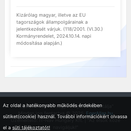
Kizárólag magyar, illetve az EU
tagországok állampolgárainak a
jelentkezését várjuk. (118/2001. (VI.30.)
Kormányrendelet, 2024.10.14. napi
módosítása alapján.)
Az oldal a hatékonyabb működés érdekében
"Eger, Heves vármegyei régió állásportálja"
Minden jog fentartva © 2026.
EgerAllas.hu
sütiket(cookie) használ. További információkért olvassa
Üzemeltető: IT-Nav Hungary Kft. | "Az elsők közé
navigáljuk!"
el a
süti tájékoztatót!