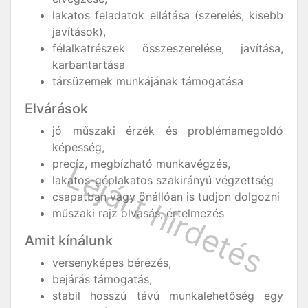
lakatos feladatok ellátása (szerelés, kisebb
javítások),
félalkatrészek összeszerelése, javítása,
karbantartása
társüzemek munkájának támogatása
Elvárások
jó műszaki érzék és problémamegoldó
képesség,
precíz, megbízható munkavégzés,
lakatos-géplakatos szakirányú végzettség
csapatban vagy önállóan is tudjon dolgozni
műszaki rajz olvasás, értelmezés
Amit kínálunk
versenyképes bérezés,
bejárás támogatás,
stabil hosszú távú munkalehetőség egy