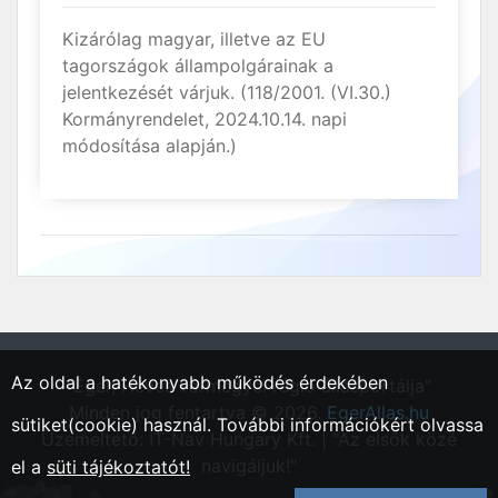
Kizárólag magyar, illetve az EU
tagországok állampolgárainak a
jelentkezését várjuk. (118/2001. (VI.30.)
Kormányrendelet, 2024.10.14. napi
módosítása alapján.)
Az oldal a hatékonyabb működés érdekében
"Eger, Heves vármegyei régió állásportálja"
Minden jog fentartva © 2026.
EgerAllas.hu
sütiket(cookie) használ. További információkért olvassa
Üzemeltető: IT-Nav Hungary Kft. | "Az elsők közé
navigáljuk!"
el a
süti tájékoztatót!