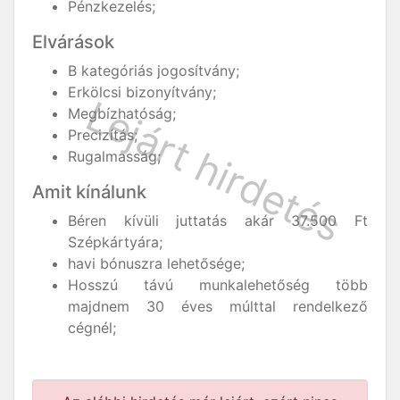
Pénzkezelés;
Elvárások
B kategóriás jogosítvány;
Erkölcsi bizonyítvány;
Megbízhatóság;
Precizítás;
Rugalmasság;
Amit kínálunk
Béren kívüli juttatás akár 37.500 Ft
Szépkártyára;
havi bónuszra lehetősége;
Hosszú távú munkalehetőség több
majdnem 30 éves múlttal rendelkező
cégnél;