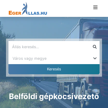
Belföldi gépkocsivezető