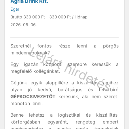
Agria Drink Kft.
Eger
Bruttó
330 000 Ft
-
330 000 Ft
/ Hónap
2026. 05. 06.
Szeretnél fontos része lenni a pörgős
mindennapoknak?
Egy igazán központi szerepre keressük a
megfelelő kollégánkat.
Cégünk egyik alappillére a kiszállítás, amihez
olyan jó kedvű, barátságos és teherbíró
GÉPKOCSIVEZETŐT
keresünk, aki nem szeret
monoton lenni.
Benne lehetsz a logisztikai és kiszállítási
körforgásban egyaránt, rengeteg embert
megismerhetsz a munka során, termékeink