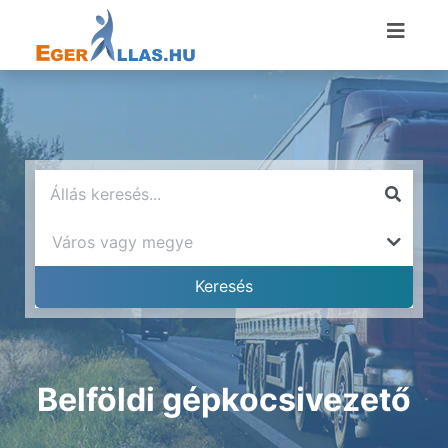
Belföldi gépkocsivezető