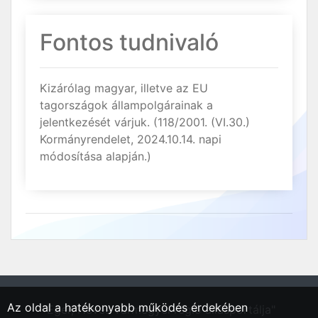
Fontos tudnivaló
Kizárólag magyar, illetve az EU
tagországok állampolgárainak a
jelentkezését várjuk. (118/2001. (VI.30.)
Kormányrendelet, 2024.10.14. napi
módosítása alapján.)
Az oldal a hatékonyabb működés érdekében
"Eger, Heves vármegyei régió állásportálja"