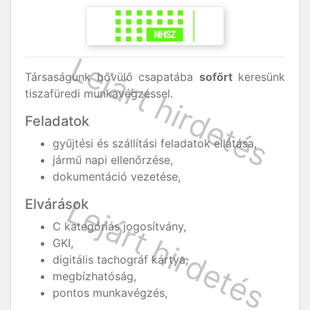
Társaságunk bővülő csapatába
sofőrt
keresünk
tiszafüredi munkavégzéssel.
Feladatok
gyűjtési és szállítási feladatok ellátása,
jármű napi ellenőrzése,
dokumentáció vezetése,
Elvárások
C kategóriás jogosítvány,
GKI,
digitális tachográf kártya,
megbízhatóság,
pontos munkavégzés,