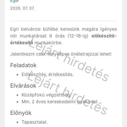
Eger
2026. 07. 07.
Egri belvárosi büfébe keresünk magára igényes
női munkatársat 6 órás (12-18-ig)
előkészítő-
értékesítő
munkakörbe.
Jelentkezni csak fényképes önéletrajzzal lehet!
Feladatok
Előkészítés, értékesítés.
Elvárások
Középfokú végzettség.
Min. 2 éves kereskedelmi gyakorlat.
Előnyök
Tapasztalat.