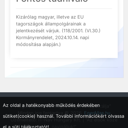
Kizárólag magyar, illetve az EU
tagországok állampolgárainak a
jelentkezését várjuk. (118/2001. (VI.30.)
Kormányrendelet, 2024.10.14. napi
módosítása alapján.)
Az oldal a hatékonyabb működés érdekében
"Eger, Heves vármegyei régió állásportálja"
Minden jog fentartva © 2026.
EgerAllas.hu
sütiket(cookie) használ. További információkért olvassa
Üzemeltető: IT-Nav Hungary Kft. | "Az elsők közé
navigáljuk!"
el a
süti tájékoztatót!