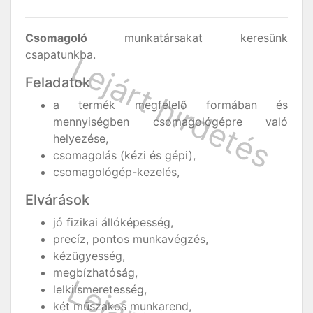
Csomagoló
munkatársakat keresünk
csapatunkba.
Feladatok
a termék megfelelő formában és
mennyiségben csomagológépre való
helyezése,
csomagolás (kézi és gépi),
csomagológép-kezelés,
Elvárások
jó fizikai állóképesség,
precíz, pontos munkavégzés,
kézügyesség,
megbízhatóság,
lelkiismeretesség,
két műszakos munkarend,