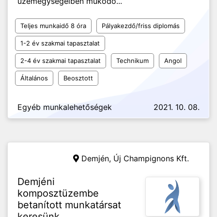
üzemegységeiben működő...
Teljes munkaidő 8 óra
Pályakezdő/friss diplomás
1-2 év szakmai tapasztalat
2-4 év szakmai tapasztalat
Technikum
Angol
Általános
Beosztott
Egyéb munkalehetőségek
2021. 10. 08.
Demjén,
Új Champignons Kft.
Demjéni
komposztüzembe
betanított munkatársat
keresünk