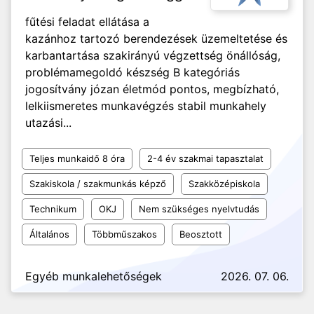
fűtési feladat ellátása a
kazánhoz tartozó berendezések üzemeltetése és
karbantartása szakirányú végzettség önállóság,
problémamegoldó készség B kategóriás
jogosítvány józan életmód pontos, megbízható,
lelkiismeretes munkavégzés stabil munkahely
utazási...
Teljes munkaidő 8 óra
2-4 év szakmai tapasztalat
Szakiskola / szakmunkás képző
Szakközépiskola
Technikum
OKJ
Nem szükséges nyelvtudás
Általános
Többműszakos
Beosztott
Egyéb munkalehetőségek
2026. 07. 06.