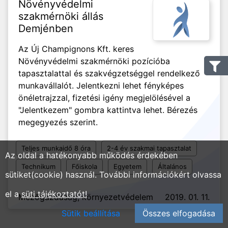
Növényvédelmi
szakmérnöki állás
Demjénben
Az Új Champignons Kft. keres
Növényvédelmi szakmérnöki pozícióba
tapasztalattal és szakvégzetséggel rendelkező
munkavállalót. Jelentkezni lehet fényképes
önéletrajzzal, fizetési igény megjelölésével a
"Jelentkezem" gombra kattintva lehet. Bérezés
megegyezés szerint.
Teljes munkaidő 8 óra
2-4 év szakmai tapasztalat
Az oldal a hatékonyabb működés érdekében
Technikum
Főiskola
Egyetem
Általános
sütiket(cookie) használ. További információkért olvassa
el a
süti tájékoztatót!
Mezőgazdaság, környezetvédelem
2019. 01. 11.
Sütik beállítása
Összes elfogadása