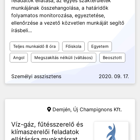
feladatok ellátása, az egyes szakterületek
munkájának összehangolása, a határidők
folyamatos monitorozása, egyeztetése,
ellenőrzése a vezető közvetlen munkáját segítő
írásbeli...
Teljes munkaidő 8 óra
Főiskola
Egyetem
Angol
Megszakítás nélküli (váltásos)
Beosztott
Személyi asszisztens
2020. 09. 17.
Demjén,
Új Champignons Kft.
Víz-gáz, fűtésszerelő és
klímaszerelői feladatok
ellátására munkatársat