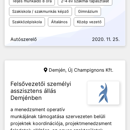
Teljes munkaidő 8 óra
2-4 év szakmai tapasztalat
Szakiskola / szakmunkás képző
Gimnázium
Szakközépiskola
Általános
Közép vezető
Autószerelő
2020. 11. 25.
Demjén,
Új Champignons Kft.
Felsővezetői személyi
asszisztens állás
Demjénben
a menedzsment operatív
munkájának támogatása szervezeten belüli
projektek koordinációja, projektmenedzsment