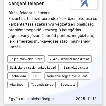
demjéni telepen
fűtési feladat ellátása a
kazánhoz tartozó berendezések üzemeltetése és
karbantartása szakirányú végzettség önállóság,
problémamegoldó készség B kategóriás
jogosítvány józan életmód pontos, megbízható,
lelkiismeretes munkavégzés stabil munkahely
utazási...
Teljes munkaidő 8 óra
2-4 év szakmai tapasztalat
Szakiskola / szakmunkás képző
Szakközépiskola
Technikum
OKJ
Nem szükséges nyelvtudás
Általános
Többműszakos
Beosztott
Egyéb munkalehetőségek
2025. 11. 12.