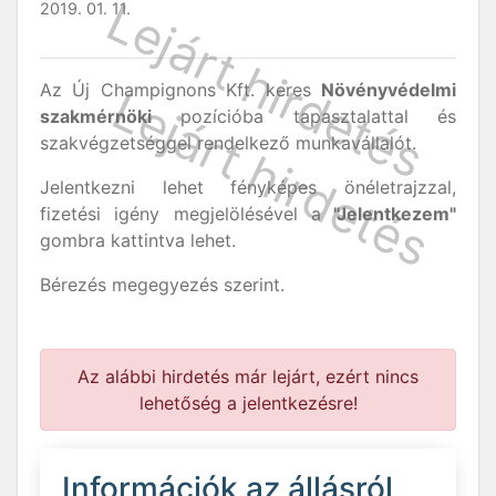
2019. 01. 11.
Az Új Champignons Kft. keres
Növényvédelmi
szakmérnöki
pozícióba tapasztalattal és
szakvégzetséggel rendelkező munkavállalót.
Jelentkezni lehet fényképes önéletrajzzal,
fizetési igény megjelölésével a
"Jelentkezem"
gombra kattintva lehet.
Bérezés megegyezés szerint.
Az alábbi hirdetés már lejárt, ezért nincs
lehetőség a jelentkezésre!
Információk az állásról