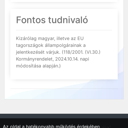
Fontos tudnivaló
Kizárólag magyar, illetve az EU
tagországok állampolgárainak a
jelentkezését várjuk. (118/2001. (VI.30.)
Kormányrendelet, 2024.10.14. napi
módosítása alapján.)
Az oldal a hatékonyabb működés érdekében
"Eger, Heves vármegyei régió állásportálja"