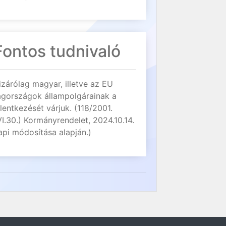
Fontos tudnivaló
izárólag magyar, illetve az EU
agországok állampolgárainak a
elentkezését várjuk. (118/2001.
VI.30.) Kormányrendelet, 2024.10.14.
api módosítása alapján.)