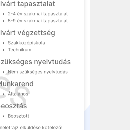
lvárt tapasztalat
2-4 év szakmai tapasztalat
5-9 év szakmai tapasztalat
lvárt végzettség
Szakközépiskola
Technikum
Szükséges nyelvtudás
Nem szükséges nyelvtudás
Munkarend
Általános
Beosztás
Beosztott
néletrajz elküldése kötelező!