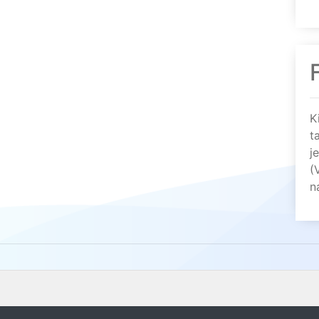
K
t
j
(
n