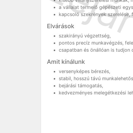
kisebb villanyszerelési munkák, h
a vállalat termelő gépészeti eg
kapcsoló szekrények szerelése, fe
Elvárások
szakirányú végzettség,
pontos precíz munkavégzés, fele
csapatban és önállóan is tudjon 
Amit kínálunk
versenyképes bérezés,
stabil, hosszú távú munkalehető
bejárási támogatás,
kedvezményes melegétkezési le