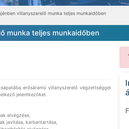
jénben villanyszerelő munka teljes munkaidőben
lő munka teljes munkaidőben
apatába erősáramú villanyszerelő végzettséggel
á
elkező jelentkezőket.
F
nak elvégzése,
k javítása, karbantartása,