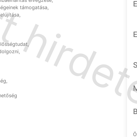
ibaelhárítás elvégzése,
E
ységeinek támogatása,
lújítása,
E
lősségtudat,
dolgozni,
ség,
hetőség
Ö