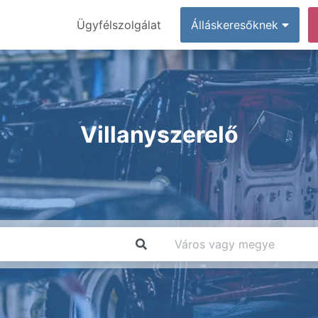
Ügyfélszolgálat
Álláskeresőknek
Villanyszerelő