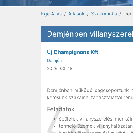
EgerAllas
Állások
Szakmunka
Dem
Demjénben villanyszere
Új Champignons Kft.
Demjén
2026. 03. 18.
Demjénben működő cégcsoportunk cs
keresünk szakamai tapasztalattal rend
Feladatok
épületek villanyszerelési munkái
termelő üzemek villanyhálózatána