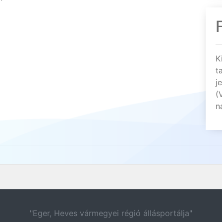
K
t
j
(
n
"Eger, Heves vármegyei régió állásportálja"