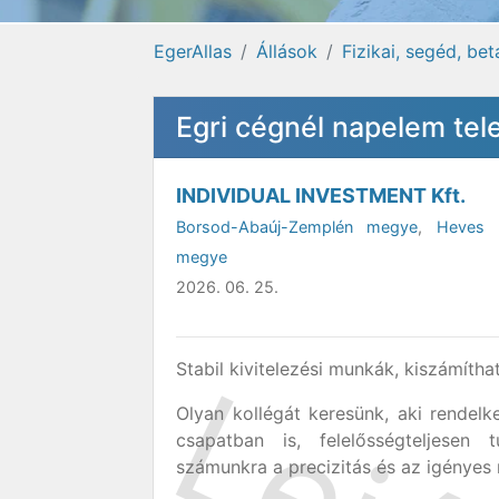
EgerAllas
Állások
Fizikai, segéd, be
Egri cégnél napelem tel
INDIVIDUAL INVESTMENT Kft.
Borsod-Abaúj-Zemplén megye
,
Heves 
megye
2026. 06. 25.
Stabil kivitelezési munkák, kiszámíth
Olyan kollégát keresünk, aki rendelke
csapatban is, felelősségteljesen 
számunkra a precizitás és az igénye