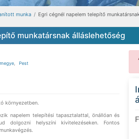
tanított munka
Egri cégnél napelem telepítő munkatársnak
epítő munkatársnak álláslehetőség
megye
,
Pest
á
ató környezetben.
zik napelem telepítési tapasztalattal, önállóan és
F
tud dolgozni helyszíni kivitelezéseken. Fontos
s munkavégzés.