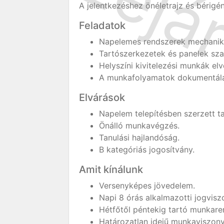
A jelentkezéshez önéletrajz és bérigé
Feladatok
Napelemes rendszerek mechanikai
Tartószerkezetek és panelek sza
Helyszíni kivitelezési munkák el
A munkafolyamatok dokumentálás
Elvárások
Napelem telepítésben szerzett ta
Önálló munkavégzés.
Tanulási hajlandóság.
B kategóriás jogosítvány.
Amit kínálunk
Versenyképes jövedelem.
Napi 8 órás alkalmazotti jogvisz
Hétfőtől péntekig tartó munkare
Határozatlan idejű munkaviszony