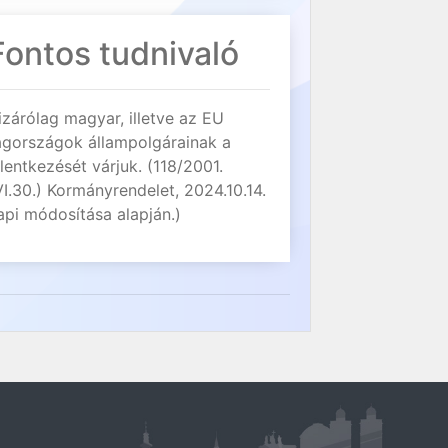
Fontos tudnivaló
izárólag magyar, illetve az EU
agországok állampolgárainak a
elentkezését várjuk. (118/2001.
VI.30.) Kormányrendelet, 2024.10.14.
api módosítása alapján.)