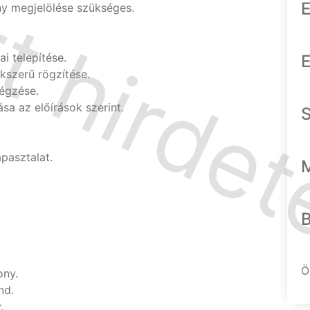
E
ny megjelölése szükséges.
 telepítése.
E
kszerű rögzítése.
végzése.
a az előírások szerint.
pasztalat.
Ö
ony.
nd.
.