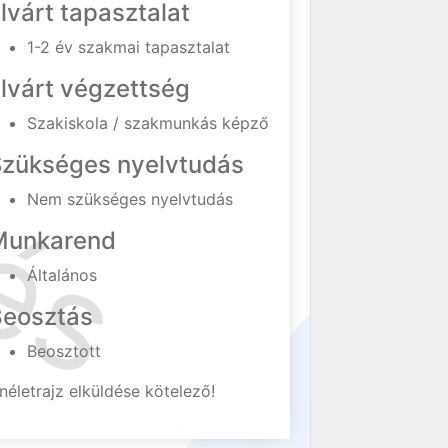
lvárt tapasztalat
1-2 év szakmai tapasztalat
lvárt végzettség
Szakiskola / szakmunkás képző
Szükséges nyelvtudás
Nem szükséges nyelvtudás
Munkarend
Általános
Beosztás
Beosztott
néletrajz elküldése kötelező!