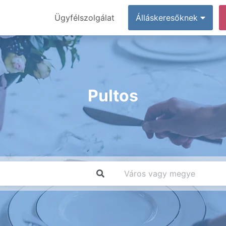
Ügyfélszolgálat
Álláskeresőknek
Pultos