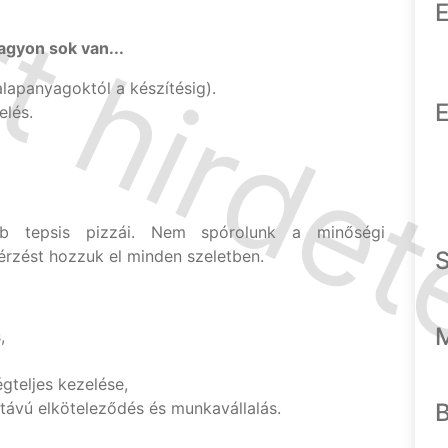
E
agyon sok van...
alapanyagoktól a készítésig).
E
elés.
bb tepsis pizzái. Nem spórolunk a minőségi
térzést hozzuk el minden szeletben.
,
gteljes kezelése,
távú elköteleződés és munkavállalás.