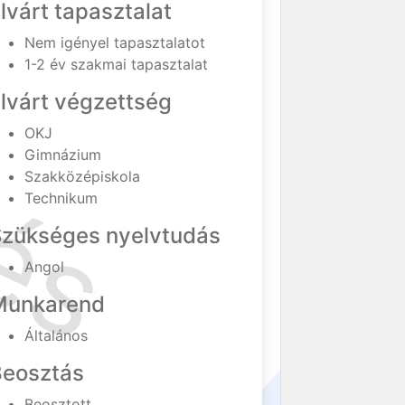
lvárt tapasztalat
Nem igényel tapasztalatot
1-2 év szakmai tapasztalat
lvárt végzettség
OKJ
Gimnázium
Szakközépiskola
Technikum
Szükséges nyelvtudás
Angol
Munkarend
Általános
Beosztás
Beosztott