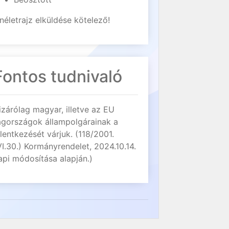
néletrajz elküldése kötelező!
Fontos tudnivaló
izárólag magyar, illetve az EU
agországok állampolgárainak a
elentkezését várjuk. (118/2001.
VI.30.) Kormányrendelet, 2024.10.14.
api módosítása alapján.)