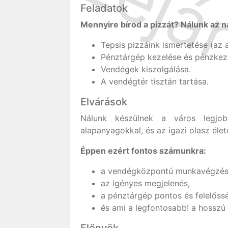
Feladatok
Mennyire bírod a pizzát? Nálunk az n
Tepsis pizzáink ismertetése (az 
Pénztárgép kezelése és pénzkez
Vendégek kiszolgálása.
A vendégtér tisztán tartása.
Elvárások
Nálunk készülnek a város legjo
alapanyagokkal, és az igazi olasz éle
Éppen ezért fontos számunkra:
a vendégközpontú munkavégzés
az igényes megjelenés,
a pénztárgép pontos és felelőssé
és ami a legfontosabb! a hosszú 
Előnyök