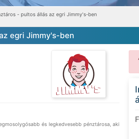
ztáros - pultos állás az egri Jimmy's-ben
 az egri Jimmy's-ben
á
F
legmosolygósabb és legkedvesebb pénztárosa, aki