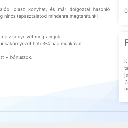
valódi olasz konyhát, és már dolgoztál hasonló
Ö
g nincs tapasztalatod mindenre megtanítunk!
 a pizza nyelvét megtanítjuk
unkakörnyezet heti 3-4 nap munkával.
att + bónuszok.
K
t
j
(
n