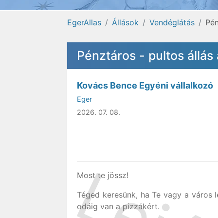
EgerAllas
Állások
Vendéglátás
Pén
Pénztáros - pultos állás
Kovács Bence Egyéni vállalkozó
Eger
2026. 07. 08.
Most te jössz!
Téged keresünk, ha Te vagy a város 
odáig van a pizzákért.