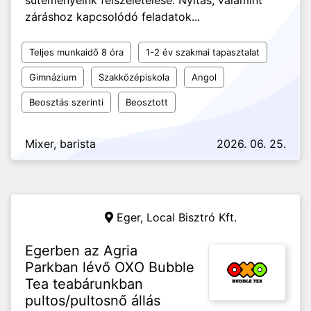
süteményeink felszeletelése. Nyitás, valamint
záráshoz kapcsolódó feladatok...
Teljes munkaidő 8 óra
1-2 év szakmai tapasztalat
Gimnázium
Szakközépiskola
Angol
Beosztás szerinti
Beosztott
Mixer, barista
2026. 06. 25.
Eger,
Local Bisztró Kft.
Egerben az Agria
Parkban lévő OXO Bubble
Tea teabárunkban
pultos/pultosnő állás