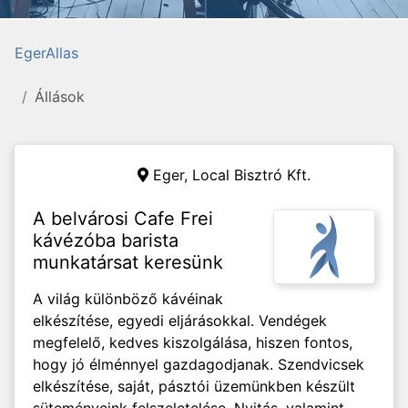
EgerAllas
Állások
Eger,
Local Bisztró Kft.
A belvárosi Cafe Frei
kávézóba barista
munkatársat keresünk
A világ különböző kávéinak
elkészítése, egyedi eljárásokkal. Vendégek
megfelelő, kedves kiszolgálása, hiszen fontos,
hogy jó élménnyel gazdagodjanak. Szendvicsek
elkészítése, saját, pásztói üzemünkben készült