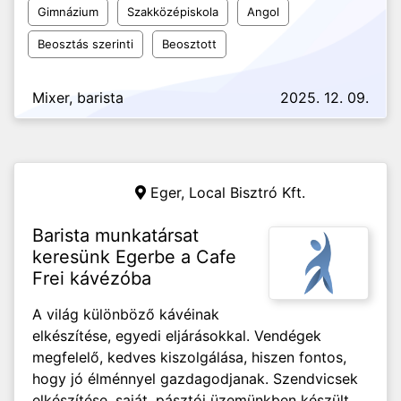
Gimnázium
Szakközépiskola
Angol
Beosztás szerinti
Beosztott
Mixer, barista
2025. 12. 09.
Eger,
Local Bisztró Kft.
Barista munkatársat
keresünk Egerbe a Cafe
Frei kávézóba
A világ különböző kávéinak
elkészítése, egyedi eljárásokkal. Vendégek
megfelelő, kedves kiszolgálása, hiszen fontos,
hogy jó élménnyel gazdagodjanak. Szendvicsek
elkészítése, saját, pásztói üzemünkben készült