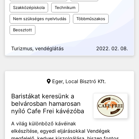
Szakközépiskola
Technikum
Nem szükséges nyelvtudás
Többműszakos
Beosztott
Turizmus, vendéglátás
2022. 02. 08.
Eger,
Local Bisztró Kft.
Baristákat keresünk a
belvárosban hamarosan
nyíló Cafe Frei kávézóba
A világ különböző kávéinak
elkészítése, egyedi eljárásokkal Vendégek
megfelelő, kedves kiszolgálása, hiszen fontos,