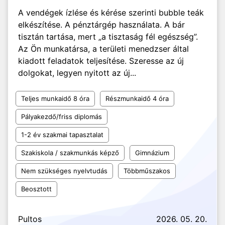
A vendégek ízlése és kérése szerinti bubble teák
elkészítése. A pénztárgép használata. A bár
tisztán tartása, mert „a tisztaság fél egészség”.
Az Ön munkatársa, a területi menedzser által
kiadott feladatok teljesítése. Szeresse az új
dolgokat, legyen nyitott az új...
Teljes munkaidő 8 óra
Részmunkaidő 4 óra
Pályakezdő/friss diplomás
1-2 év szakmai tapasztalat
Szakiskola / szakmunkás képző
Gimnázium
Nem szükséges nyelvtudás
Többműszakos
Beosztott
Pultos
2026. 05. 20.