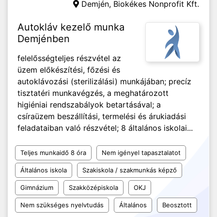
Demjén,
Biokékes Nonprofit Kft.
Autokláv kezelő munka
Demjénben
felelősségteljes részvétel az
üzem előkészítési, főzési és
autoklávozási (sterilizálási) munkájában; precíz
tisztatéri munkavégzés, a meghatározott
higiéniai rendszabályok betartásával; a
csíraüzem beszállítási, termelési és árukiadási
feladataiban való részvétel; 8 általános iskolai...
Teljes munkaidő 8 óra
Nem igényel tapasztalatot
Általános iskola
Szakiskola / szakmunkás képző
Gimnázium
Szakközépiskola
OKJ
Nem szükséges nyelvtudás
Általános
Beosztott