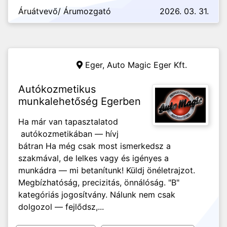
Áruátvevő/ Árumozgató
2026. 03. 31.
Eger,
Auto Magic Eger Kft.
Autókozmetikus
munkalehetőség Egerben
Ha már van tapasztalatod
autókozmetikában — hívj
bátran Ha még csak most ismerkedsz a
szakmával, de lelkes vagy és igényes a
munkádra — mi betanítunk! Küldj önéletrajzot.
Megbízhatóság, precizitás, önnálóság. "B"
kategóriás jogosítvány. Nálunk nem csak
dolgozol — fejlődsz,...