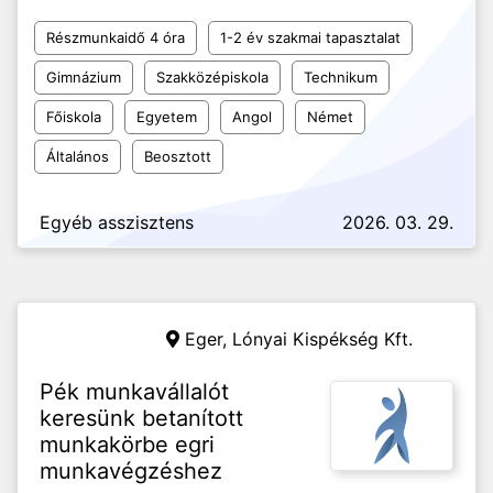
Részmunkaidő 4 óra
1-2 év szakmai tapasztalat
Gimnázium
Szakközépiskola
Technikum
Főiskola
Egyetem
Angol
Német
Általános
Beosztott
Egyéb asszisztens
2026. 03. 29.
Eger,
Lónyai Kispékség Kft.
Pék munkavállalót
keresünk betanított
munkakörbe egri
munkavégzéshez