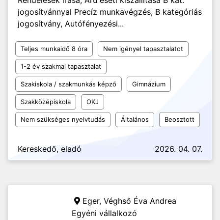
Rendelések írása, Árú eseti kiszállítása B kat.
jogosítvánnyal Precíz munkavégzés, B kategóriás
jogosítvány, Autófényezési...
Teljes munkaidő 8 óra
Nem igényel tapasztalatot
1-2 év szakmai tapasztalat
Szakiskola / szakmunkás képző
Gimnázium
Szakközépiskola
OKJ
Nem szükséges nyelvtudás
Általános
Beosztott
Kereskedő, eladó
2026. 04. 07.
Eger,
Véghső Éva Andrea
Egyéni vállalkozó