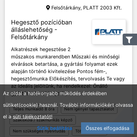
Felsőtárkány,
PLATT 2003 Kft.
Hegesztő pozícióban
álláslehetőség -
Felsőtárkány
Alkatrészek hegesztése 2
műszakos munkarendben Műszaki és minőségi
elvárások betartása, a gyártási folyamat ezek
alapján történő kivitelezése Pontos fém-,
hegesztőmunka Előkészítés, tervolvasás Te vagy
az ideális jelöltünk, ha rendelkezel: Önálló
Az oldal a hatékonyabb működés érdekében
gyártás műszaki rajzról,...
sütiket(cookie) használ. További információkért olvassa
Teljes munkaidő 8 óra
Nem igényel tapasztalatot
el a
süti tájékoztatót!
Szakiskola / szakmunkás képző
Sütik beállítása
Összes elfogadása
Nem szükséges nyelvtudás
Többműszakos