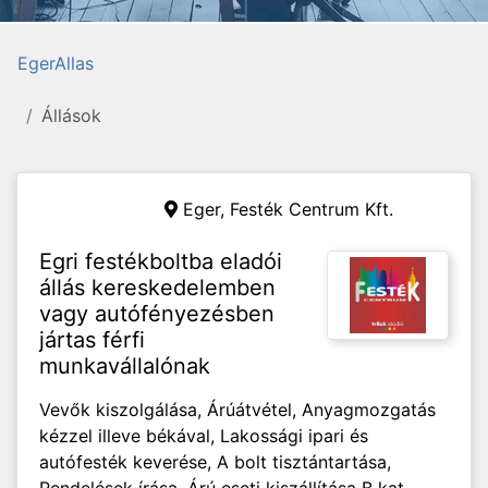
EgerAllas
Állások
Eger,
Festék Centrum Kft.
Egri festékboltba eladói
állás kereskedelemben
vagy autófényezésben
jártas férfi
munkavállalónak
Vevők kiszolgálása, Árúátvétel, Anyagmozgatás
kézzel illeve békával, Lakossági ipari és
autófesték keverése, A bolt tisztántartása,