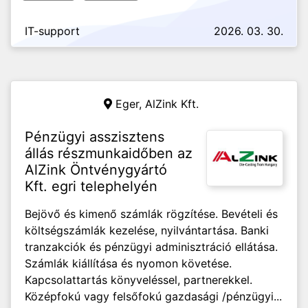
IT-support
2026. 03. 30.
Eger,
AlZink Kft.
Pénzügyi asszisztens
állás részmunkaidőben az
AlZink Öntvénygyártó
Kft. egri telephelyén
Bejövő és kimenő számlák rögzítése. Bevételi és
költségszámlák kezelése, nyilvántartása. Banki
tranzakciók és pénzügyi adminisztráció ellátása.
Számlák kiállítása és nyomon követése.
Kapcsolattartás könyveléssel, partnerekkel.
Középfokú vagy felsőfokú gazdasági /pénzügyi...