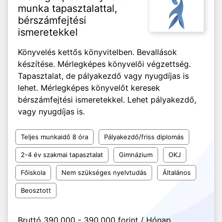
munka tapasztalattal,
bérszámfejtési
ismeretekkel
Könyvelés kettős könyvitelben. Bevallások
készítése. Mérlegképes könyvelői végzettség.
Tapasztalat, de pályakezdő vagy nyugdíjas is
lehet. Mérlegképes könyvelőt keresek
bérszámfejtési ismeretekkel. Lehet pályakezdő,
vagy nyugdíjas is.
Teljes munkaidő 8 óra
Pályakezdő/friss diplomás
2-4 év szakmai tapasztalat
Gimnázium
OKJ
Főiskola
Nem szükséges nyelvtudás
Általános
Beosztott
Bruttó 390.000 - 390.000 forint / Hónap