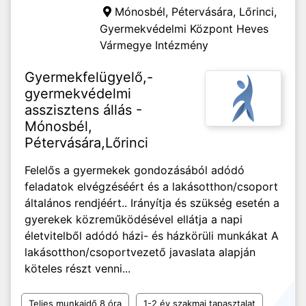
Mónosbél, Pétervására, Lőrinci,
Gyermekvédelmi Központ Heves
Vármegye Intézmény
Gyermekfelügyelő,-
gyermekvédelmi
asszisztens állás -
Mónosbél,
Pétervására,Lőrinci
Felelős a gyermekek gondozásából adódó
feladatok elvégzéséért és a lakásotthon/csoport
általános rendjéért.. Irányítja és szükség esetén a
gyerekek közreműködésével ellátja a napi
életvitelből adódó házi- és házkörüli munkákat A
lakásotthon/csoportvezető javaslata alapján
köteles részt venni...
Teljes munkaidő 8 óra
1-2 év szakmai tapasztalat