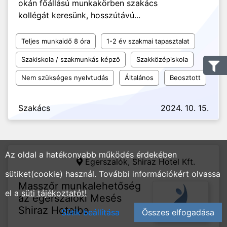
okán főállású munkakörben szakács
kollégát keresünk, hosszútávú...
Teljes munkaidő 8 óra
1-2 év szakmai tapasztalat
Szakiskola / szakmunkás képző
Szakközépiskola
Nem szükséges nyelvtudás
Általános
Beosztott
Szakács
2024. 10. 15.
Az oldal a hatékonyabb működés érdekében
Egerszalók,
Shiraz Hotel Kft.
sütiket(cookie) használ. További információkért olvassa
Masszőr munkalehetőség
el a
süti tájékoztatót!
az egerszalóki Mesés
Shiraz Hotelbe
Sütik beállítása
Összes elfogadása