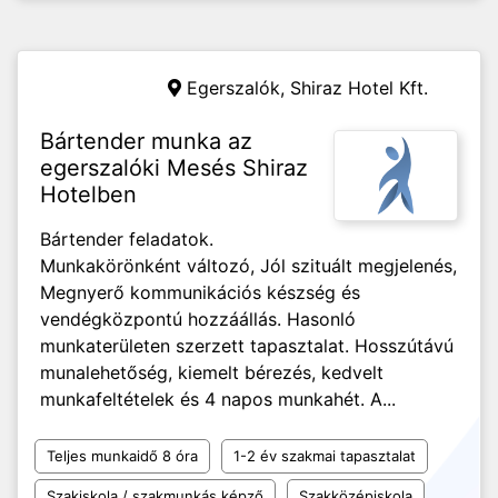
Egerszalók,
Shiraz Hotel Kft.
Bártender munka az
egerszalóki Mesés Shiraz
Hotelben
Bártender feladatok.
Munkakörönként változó, Jól szituált megjelenés,
Megnyerő kommunikációs készség és
vendégközpontú hozzáállás. Hasonló
munkaterületen szerzett tapasztalat. Hosszútávú
munalehetőség, kiemelt bérezés, kedvelt
munkafeltételek és 4 napos munkahét. A...
Teljes munkaidő 8 óra
1-2 év szakmai tapasztalat
Szakiskola / szakmunkás képző
Szakközépiskola