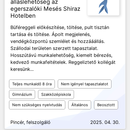
álláslehetőség az
egerszalóki Mesés Shiraz
Hotelben
Büféreggeli előkészítése, töltése, pult tisztán
tartása és töltése. Ápolt megjelenés,
vendégközpontú szemlélet és hozzááállás.
Szállodai területen szerzett tapasztalat.
Hosszútávú munkalehetőség, kiemelt bérezés,
kedvező munkafeltételek. Reggeliztető kollégát
keresünk...
Teljes munkaidő 8 óra
Nem igényel tapasztalatot
Gimnázium
Szakközépiskola
Nem szükséges nyelvtudás
Általános
Beosztott
Pincér, felszolgáló
2025. 04. 30.