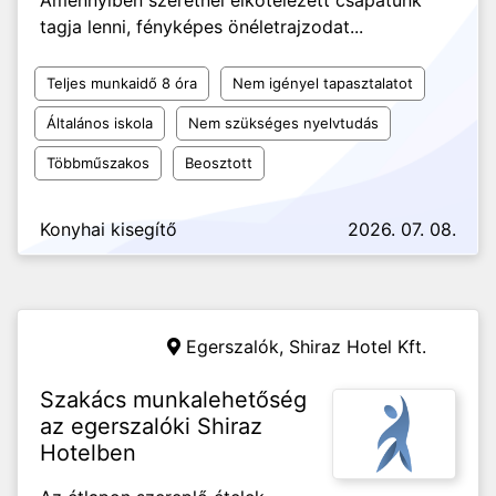
Amennyiben szeretnél elkötelezett csapatunk
tagja lenni, fényképes önéletrajzodat...
Teljes munkaidő 8 óra
Nem igényel tapasztalatot
Általános iskola
Nem szükséges nyelvtudás
Többműszakos
Beosztott
Konyhai kisegítő
2026. 07. 08.
Egerszalók,
Shiraz Hotel Kft.
Szakács munkalehetőség
az egerszalóki Shiraz
Hotelben