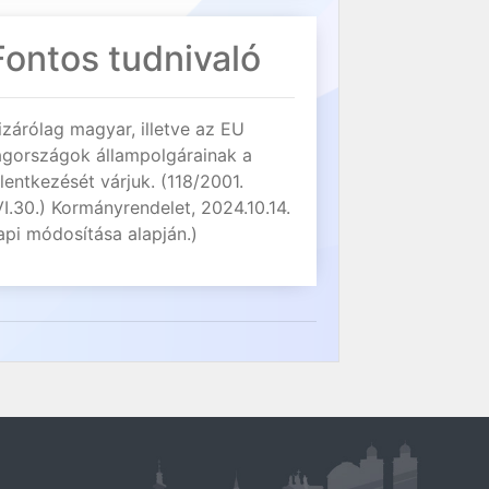
Fontos tudnivaló
izárólag magyar, illetve az EU
agországok állampolgárainak a
elentkezését várjuk. (118/2001.
VI.30.) Kormányrendelet, 2024.10.14.
api módosítása alapján.)