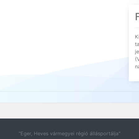
K
t
j
(
n
"Eger, Heves vármegyei régió állásportálja"