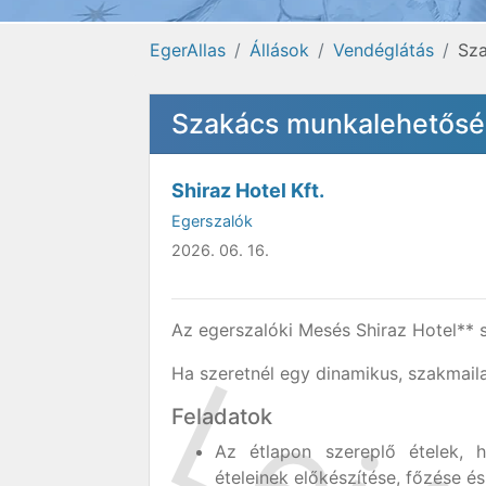
EgerAllas
Állások
Vendéglátás
Sza
Szakács munkalehetőség
Shiraz Hotel Kft.
Egerszalók
2026. 06. 16.
Az egerszalóki Mesés Shiraz Hotel** s
Ha szeretnél egy dinamikus, szakmaila
Feladatok
Az étlapon szereplő ételek, h
ételeinek előkészítése, főzése és 