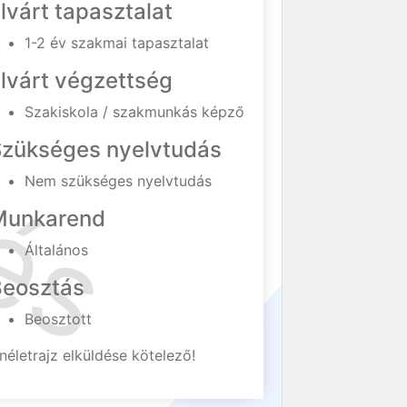
lvárt tapasztalat
1-2 év szakmai tapasztalat
lvárt végzettség
Szakiskola / szakmunkás képző
Szükséges nyelvtudás
Nem szükséges nyelvtudás
Munkarend
Általános
Beosztás
Beosztott
néletrajz elküldése kötelező!