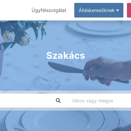
Ügyfélszolgálat
Álláskeresőknek
Szakács