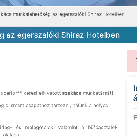
kács munkalehetőség az egerszalóki Shiraz Hotelben
 az egerszalóki Shiraz Hotelben
uperior** keresi elhivatott
szakács
munkatársát!
á
g elismert csapathoz tartozni, nálunk a helyed.
F
ideg- és melegételek, valamint a büféasztalok
tálalása.