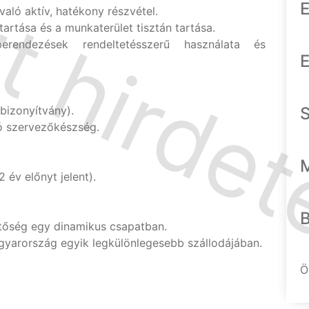
E
ló aktív, hatékony részvétel.
tartása és a munkaterület tisztán tartása.
endezések rendeltetésszerű használata és
E
bizonyítvány).
ó szervezőkészség.
 év előnyt jelent).
etőség egy dinamikus csapatban.
yarország egyik legkülönlegesebb szállodájában.
Ö