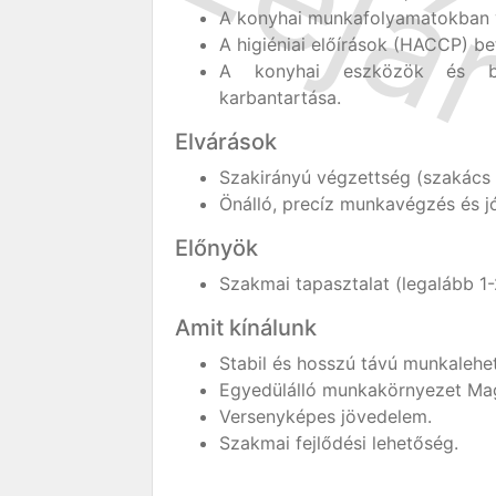
A konyhai munkafolyamatokban va
A higiéniai előírások (HACCP) be
A konyhai eszközök és ber
karbantartása.
Elvárások
Szakirányú végzettség (szakács 
Önálló, precíz munkavégzés és j
Előnyök
Szakmai tapasztalat (legalább 1-2
Amit kínálunk
Stabil és hosszú távú munkaleh
Egyedülálló munkakörnyezet Mag
Versenyképes jövedelem.
Szakmai fejlődési lehetőség.