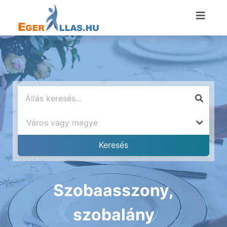
Szobaasszony,
szobalány