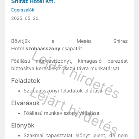
Shiraz Hotel Kft.
Egerszalók
2025. 05. 20.
Bővítjük a Mesés Shiraz
Hotel
szobaasszony
csapatát.
Főállású munkaviszonyt, kimagasló bérezést
biztosítva keresünk hosszú távra munkatársat.
Feladatok
Szobaasszonyi feladatok ellátása.
Elvárások
Főállású munkaviszony vállalása.
Előnyök
Szakmai tapasztalat előnyt jelent, de nem