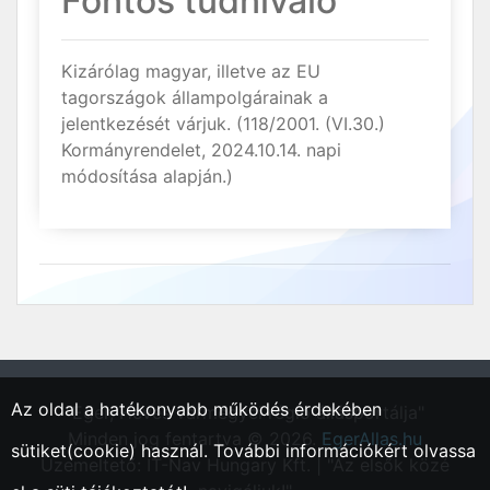
Fontos tudnivaló
Kizárólag magyar, illetve az EU
tagországok állampolgárainak a
jelentkezését várjuk. (118/2001. (VI.30.)
Kormányrendelet, 2024.10.14. napi
módosítása alapján.)
Az oldal a hatékonyabb működés érdekében
"Eger, Heves vármegyei régió állásportálja"
Minden jog fentartva © 2026.
EgerAllas.hu
sütiket(cookie) használ. További információkért olvassa
Üzemeltető: IT-Nav Hungary Kft. | "Az elsők közé