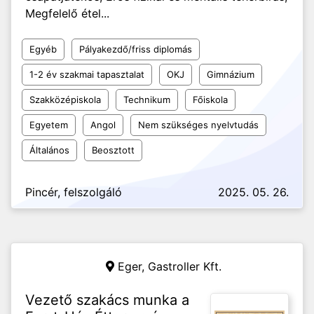
Megfelelő étel...
Egyéb
Pályakezdő/friss diplomás
1-2 év szakmai tapasztalat
OKJ
Gimnázium
Szakközépiskola
Technikum
Főiskola
Egyetem
Angol
Nem szükséges nyelvtudás
Általános
Beosztott
Pincér, felszolgáló
2025. 05. 26.
Eger,
Gastroller Kft.
Vezető szakács munka a