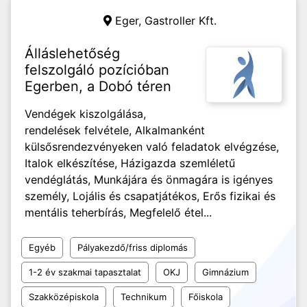
Eger,
Gastroller Kft.
Álláslehetőség
felszolgáló pozícióban
Egerben, a Dobó téren
Vendégek kiszolgálása,
rendelések felvétele, Alkalmanként
külsősrendezvényeken való feladatok elvégzése,
Italok elkészítése, Házigazda szemléletű
vendéglátás, Munkájára és önmagára is igényes
személy, Lojális és csapatjátékos, Erős fizikai és
mentális teherbírás, Megfelelő étel...
Egyéb
Pályakezdő/friss diplomás
1-2 év szakmai tapasztalat
OKJ
Gimnázium
Szakközépiskola
Technikum
Főiskola