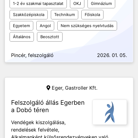
1-2 év szakmai tapasztalat
OKJ
Gimnázium
Szakközépiskola
Technikum
Főiskola
Egyetem
Angol
Nem szükséges nyelvtudás
Általános
Beosztott
Pincér, felszolgáló
2026. 01. 05.
Eger,
Gastroller Kft.
Felszolgáló állás Egerben
a Dobó téren
Vendégek kiszolgálása,
rendelések felvétele,
Alkalmanként külsősrendezvényeken való