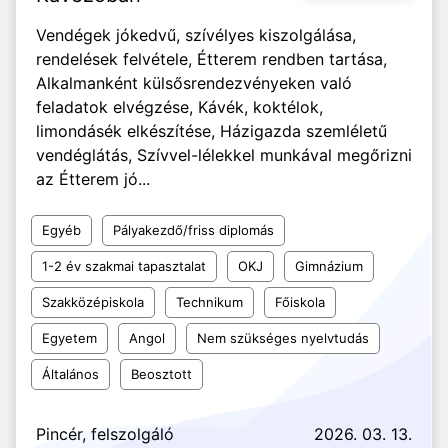
Vendégek jókedvű, szívélyes kiszolgálása,
rendelések felvétele, Étterem rendben tartása,
Alkalmanként külsősrendezvényeken való
feladatok elvégzése, Kávék, koktélok,
limondásék elkészítése, Házigazda szemléletű
vendéglátás, Szívvel-lélekkel munkával megőrizni
az Étterem jó...
Egyéb
Pályakezdő/friss diplomás
1-2 év szakmai tapasztalat
OKJ
Gimnázium
Szakközépiskola
Technikum
Főiskola
Egyetem
Angol
Nem szükséges nyelvtudás
Általános
Beosztott
Pincér, felszolgáló
2026. 03. 13.