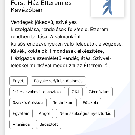
Forst-Ház Étterem és
Kávézóban
Vendégek jókedvű, szívélyes
kiszolgálása, rendelések felvétele, Étterem
rendben tartása, Alkalmanként
külsősrendezvényeken való feladatok elvégzése,
Kávék, koktélok, limondásék elkészítése,
Házigazda szemléletű vendéglátás, Szívvel-
lélekkel munkával megőrizni az Étterem jó...
Egyéb
Pályakezdő/friss diplomás
1-2 év szakmai tapasztalat
OKJ
Gimnázium
Szakközépiskola
Technikum
Főiskola
Egyetem
Angol
Nem szükséges nyelvtudás
Általános
Beosztott