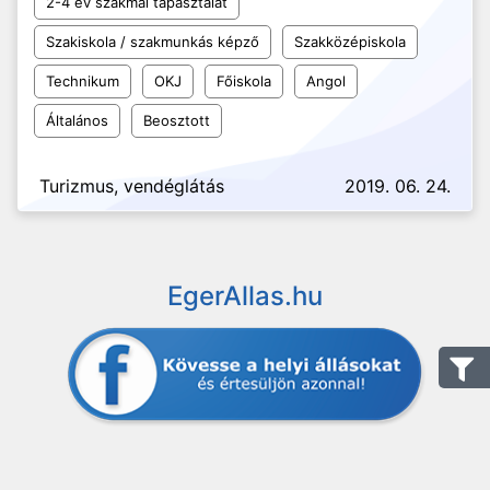
2-4 év szakmai tapasztalat
Szakiskola / szakmunkás képző
Szakközépiskola
Technikum
OKJ
Főiskola
Angol
Általános
Beosztott
Turizmus, vendéglátás
2019. 06. 24.
EgerAllas.hu