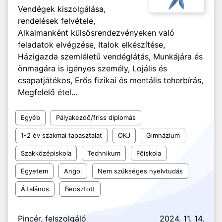
Vendégek kiszolgálása,
rendelések felvétele,
Alkalmanként külsősrendezvényeken való
feladatok elvégzése, Italok elkészítése,
Házigazda szemléletű vendéglátás, Munkájára és
önmagára is igényes személy, Lojális és
csapatjátékos, Erős fizikai és mentális teherbírás,
Megfelelő étel...
Egyéb
Pályakezdő/friss diplomás
1-2 év szakmai tapasztalat
OKJ
Gimnázium
Szakközépiskola
Technikum
Főiskola
Egyetem
Angol
Nem szükséges nyelvtudás
Általános
Beosztott
Pincér, felszolgáló
2024. 11. 14.