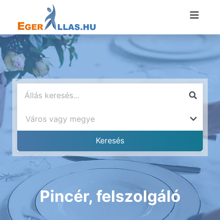
Pincér, felszolgáló