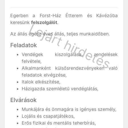
Egerben a Forst-Ház Étterem és Kávézóba
keresünk
felszolgálót
.
Az állás egész éves állás, teljes munkaidőben.
Feladatok
Vendégek kiszolgálása, rendelések
felvétele,
Alkalmanként külsősrendezvényeken való
feladatok elvégzése,
Italok elkészítése,
Házigazda szemléletű vendéglátás,
Elvárások
Munkájára és önmagára is igényes személy,
Lojális és csapatjátékos,
Erős fizikai és mentális teherbírás,