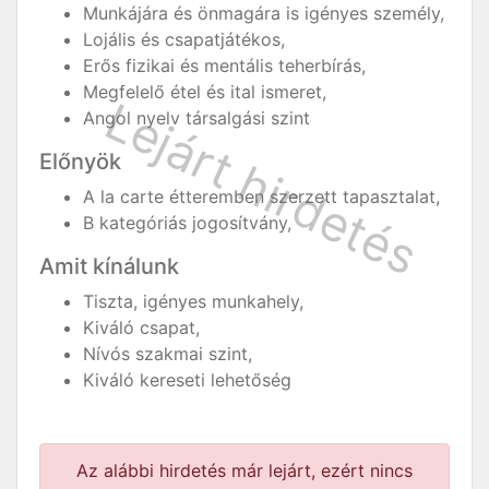
Munkájára és önmagára is igényes személy,
Lojális és csapatjátékos,
Erős fizikai és mentális teherbírás,
Megfelelő étel és ital ismeret,
Angol nyelv társalgási szint
Előnyök
A la carte étteremben szerzett tapasztalat,
B kategóriás jogosítvány,
Amit kínálunk
Tiszta, igényes munkahely,
Kiváló csapat,
Nívós szakmai szint,
Kiváló kereseti lehetőség
Az alábbi hirdetés már lejárt, ezért nincs