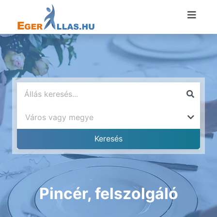
Pincér, felszolgáló