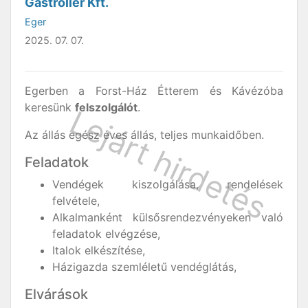
Gastroller Kft.
Eger
2025. 07. 07.
Egerben a Forst-Ház Étterem és Kávézóba
keresünk
felszolgálót
.
Az állás egész éves állás, teljes munkaidőben.
Feladatok
Vendégek kiszolgálása, rendelések
felvétele,
Alkalmanként külsősrendezvényeken való
feladatok elvégzése,
Italok elkészítése,
Házigazda szemléletű vendéglátás,
Elvárások