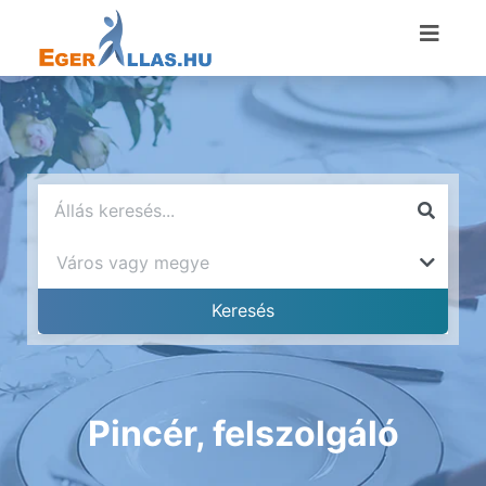
Pincér, felszolgáló