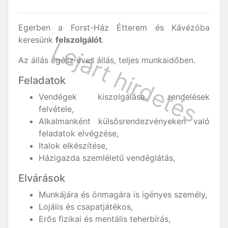
Egerben a Forst-Ház Étterem és Kávézóba
keresünk
felszolgálót
.
Az állás egész éves állás, teljes munkaidőben.
Feladatok
Vendégek kiszolgálása, rendelések
felvétele,
Alkalmanként külsősrendezvényeken való
feladatok elvégzése,
Italok elkészítése,
Házigazda szemléletű vendéglátás,
Elvárások
Munkájára és önmagára is igényes személy,
Lojális és csapatjátékos,
Erős fizikai és mentális teherbírás,