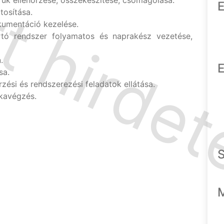
ruk ellenőrzése, összekészítése, csomagolása.
E
tosítása.
umentáció kezelése.
artó rendszer folyamatos és naprakész vezetése,
.
E
sa.
zési és rendszerezési feladatok ellátása.
kavégzés.