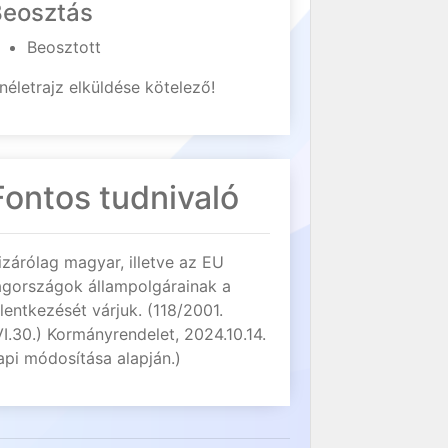
Beosztás
Beosztott
néletrajz elküldése kötelező!
Fontos tudnivaló
izárólag magyar, illetve az EU
agországok állampolgárainak a
elentkezését várjuk. (118/2001.
VI.30.) Kormányrendelet, 2024.10.14.
api módosítása alapján.)