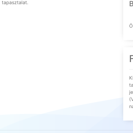
 tapasztalat.
Ö
K
t
j
(
n