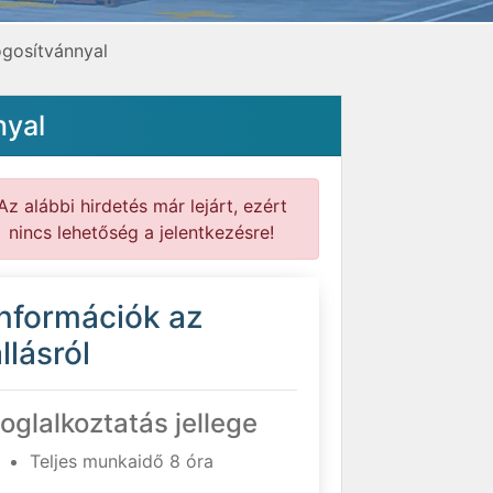
ogosítvánnyal
nyal
Az alábbi hirdetés már lejárt, ezért
nincs lehetőség a jelentkezésre!
Információk az
llásról
oglalkoztatás jellege
Teljes munkaidő 8 óra