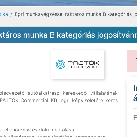
tika
Egri munkavégzéssel raktáros munka B kategóriás j
táros munka B kategóriás jogosítván
iacvezető autóalkatrész kereskedő vállalatának
á
PAJTÓK Commercial Kft. egri képviseletére keres
F
e, ellenőrzése és dokumentálása.