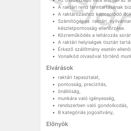
Az összeszedő lista alapján az á
A raktári rend fenntartásának biz
A raktározáshoz kapcsolódó dok
Számítógépes raktári nyilvánt
készletpontosság ellenőrzése.
Közreműködés a leltározás során
A raktári helyiségek tisztán tartá
Érkező szállítmány esetén ellenőr
Vonalkód olvasóval történő mun
Elvárások
raktári tapasztalat,
pontosság, precizitás,
önállóság,
munkára való igényesség,
rendszerben való gondolkodás,
B kategóriás jogosítvány,
Előnyök