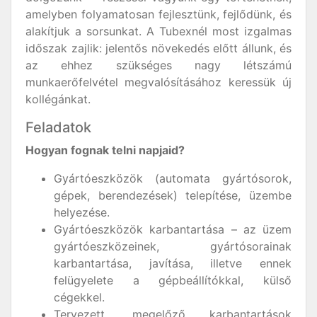
amelyben folyamatosan fejlesztünk, fejlődünk, és
alakítjuk a sorsunkat. A Tubexnél most izgalmas
időszak zajlik: jelentős növekedés előtt állunk, és
az ehhez szükséges nagy létszámú
munkaerőfelvétel megvalósításához keressük új
kollégánkat.
Feladatok
Hogyan fognak telni napjaid?
Gyártóeszközök (automata gyártósorok,
gépek, berendezések) telepítése, üzembe
helyezése.
Gyártóeszközök karbantartása – az üzem
gyártóeszközeinek, gyártósorainak
karbantartása, javítása, illetve ennek
felügyelete a gépbeállítókkal, külső
cégekkel.
Tervezett, megelőző karbantartások