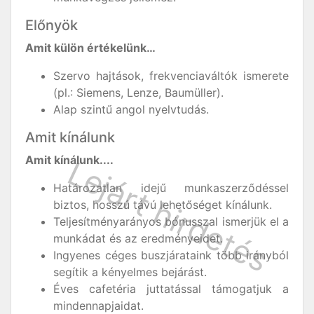
Előnyök
Amit külön értékelünk…
Szervo hajtások, frekvenciaváltók ismerete
(pl.: Siemens, Lenze, Baumüller).
Alap szintű angol nyelvtudás.
Amit kínálunk
Amit kínálunk....
Határozatlan idejű munkaszerződéssel
biztos, hosszú távú lehetőséget kínálunk.
Teljesítményarányos bónusszal ismerjük el a
munkádat és az eredményeidet.
Ingyenes céges buszjárataink több irányból
segítik a kényelmes bejárást.
Éves cafetéria juttatással támogatjuk a
mindennapjaidat.