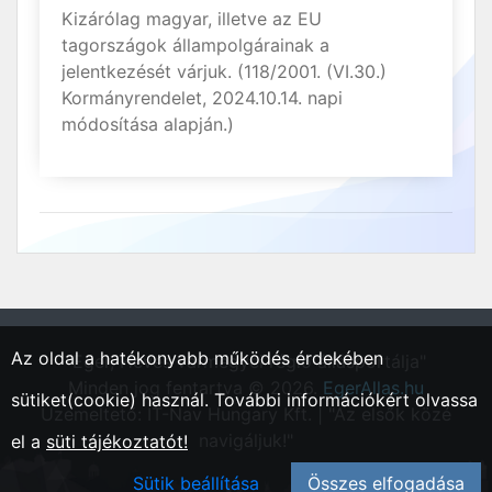
Kizárólag magyar, illetve az EU
tagországok állampolgárainak a
jelentkezését várjuk. (118/2001. (VI.30.)
Kormányrendelet, 2024.10.14. napi
módosítása alapján.)
Az oldal a hatékonyabb működés érdekében
"Eger, Heves vármegyei régió állásportálja"
Minden jog fentartva © 2026.
EgerAllas.hu
sütiket(cookie) használ. További információkért olvassa
Üzemeltető: IT-Nav Hungary Kft. | "Az elsők közé
navigáljuk!"
el a
süti tájékoztatót!
Sütik beállítása
Összes elfogadása