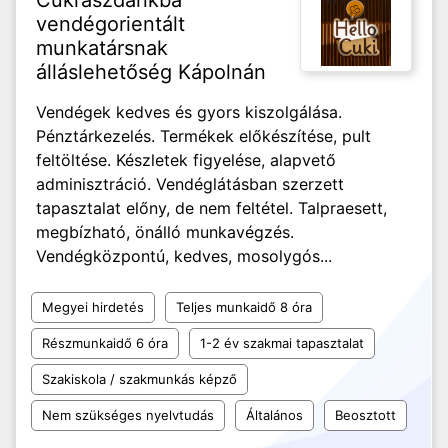
Cukrászdánkba
vendégorientált
munkatársnak
álláslehetőség Kápolnán
Vendégek kedves és gyors kiszolgálása.
Pénztárkezelés. Termékek előkészítése, pult
feltöltése. Készletek figyelése, alapvető
adminisztráció. Vendéglátásban szerzett
tapasztalat előny, de nem feltétel. Talpraesett,
megbízható, önálló munkavégzés.
Vendégközpontú, kedves, mosolygós...
Megyei hirdetés
Teljes munkaidő 8 óra
Részmunkaidő 6 óra
1-2 év szakmai tapasztalat
Szakiskola / szakmunkás képző
Nem szükséges nyelvtudás
Általános
Beosztott