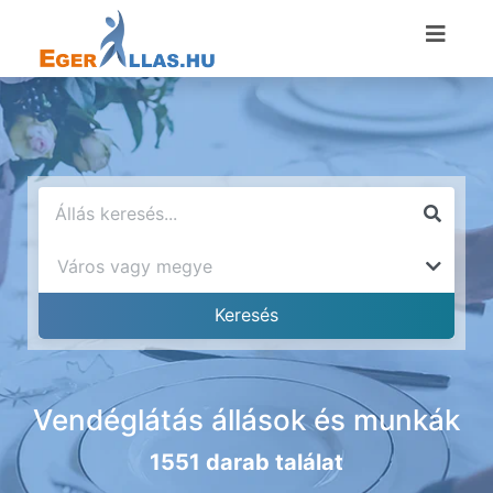
Vendéglátás állások és munkák
1551 darab találat