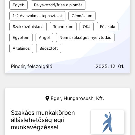
Egyéb
Pályakezdő/friss diplomás
1-2 év szakmai tapasztalat
Gimnázium
Szakközépiskola
Technikum
OKJ
Főiskola
Egyetem
Angol
Nem szükséges nyelvtudás
Általános
Beosztott
Pincér, felszolgáló
2025. 12. 01.
Eger,
Hungarosushi Kft.
Szakács munkakörben
álláslehetőség egri
munkavégzéssel