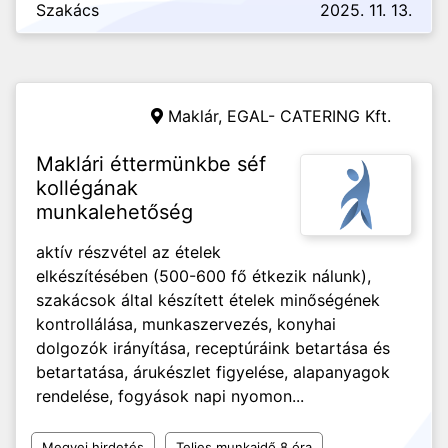
Szakács
2025. 11. 13.
Maklár,
EGAL- CATERING Kft.
Maklári éttermünkbe séf
kollégának
munkalehetőség
aktív részvétel az ételek
elkészítésében (500-600 fő étkezik nálunk),
szakácsok által készített ételek minőségének
kontrollálása, munkaszervezés, konyhai
dolgozók irányítása, receptúráink betartása és
betartatása, árukészlet figyelése, alapanyagok
rendelése, fogyások napi nyomon...
Megyei hirdetés
Teljes munkaidő 8 óra