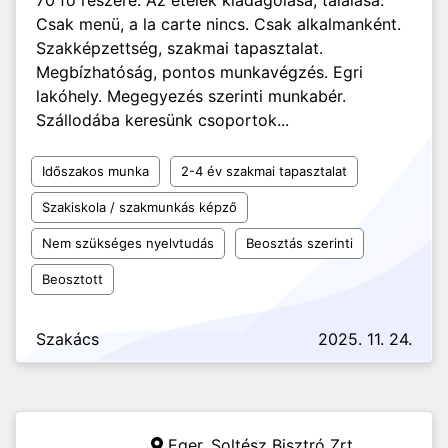
70 fő részére. Az ételek kiadagolása, tálalása.
Csak menü, a la carte nincs. Csak alkalmanként.
Szakképzettség, szakmai tapasztalat.
Megbízhatóság, pontos munkavégzés. Egri
lakóhely. Megegyezés szerinti munkabér.
Szállodába keresünk csoportok...
Időszakos munka
2-4 év szakmai tapasztalat
Szakiskola / szakmunkás képző
Nem szükséges nyelvtudás
Beosztás szerinti
Beosztott
Szakács
2025. 11. 24.
Eger,
Soltész Bisztró Zrt.