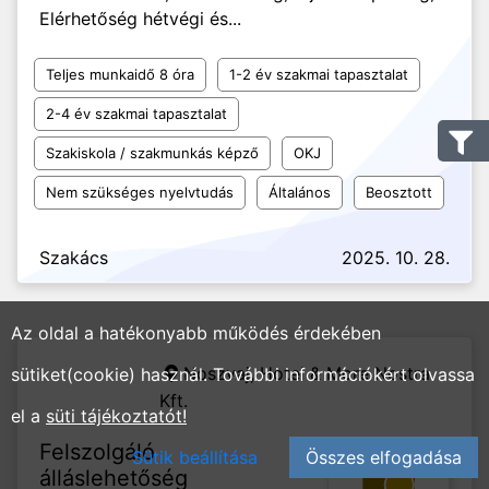
Elérhetőség hétvégi és...
Teljes munkaidő 8 óra
1-2 év szakmai tapasztalat
2-4 év szakmai tapasztalat
Szakiskola / szakmunkás képző
OKJ
Nem szükséges nyelvtudás
Általános
Beosztott
Szakács
2025. 10. 28.
Az oldal a hatékonyabb működés érdekében
Noszvaj,
Hotel & More Nostra
sütiket(cookie) használ. További információkért olvassa
Kft.
el a
süti tájékoztatót!
Felszolgáló
Sütik beállítása
Összes elfogadása
álláslehetőség