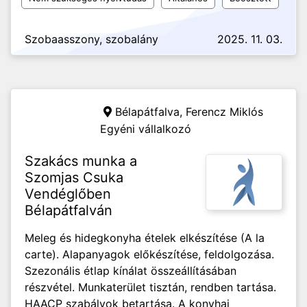
Szobaasszony, szobalány
2025. 11. 03.
Bélapátfalva,
Ferencz Miklós
Egyéni vállalkozó
Szakács munka a
Szomjas Csuka
Vendéglőben
Bélapátfalván
Meleg és hidegkonyha ételek elkészítése (A la
carte). Alapanyagok előkészítése, feldolgozása.
Szezonális étlap kínálat összeállításában
részvétel. Munkaterület tisztán, rendben tartása.
HAACP szabályok betartása. A konyhai