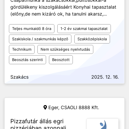
Csapatmunka a szakácsokkal,pultosokkal-a
gördülékeny kiszolgálásáért Konyhai tapasztalat
(előny,de nem kizáró ok, ha tanulni akarsz,...
Teljes munkaidő 8 óra
1-2 év szakmai tapasztalat
Szakiskola / szakmunkás képző
Szakközépiskola
Technikum
Nem szükséges nyelvtudás
Beosztás szerinti
Beosztott
Szakács
2025. 12. 16.
Eger,
CSAOLI 8888 Kft.
Pizzafutár állás egri
pizzériában azonnali