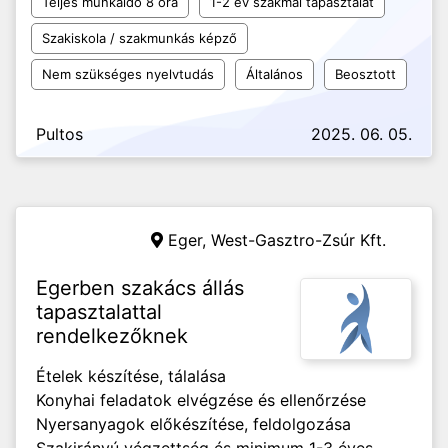
Teljes munkaidő 8 óra
1-2 év szakmai tapasztalat
Szakiskola / szakmunkás képző
Nem szükséges nyelvtudás
Általános
Beosztott
Pultos
2025. 06. 05.
Eger,
West-Gasztro-Zsúr Kft.
Egerben szakács állás
tapasztalattal
rendelkezőknek
Ételek készítése, tálalása
Konyhai feladatok elvégzése és ellenőrzése
Nyersanyagok előkészítése, feldolgozása