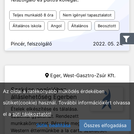
Teljes munkaidő 8 óra
Nem igényel tapasztalatot
Általános iskola
Angol
Általános
Beosztott
Pincér, felszolgáló
2022. 05. 24.
Eger,
West-Gasztro-Zsúr Kft.
Szakács pozícióban
Az oldal a hatékonyabb működés érdekében
álláslehetőség Egerben
sütiket(cookie) használ. További információkért olvassa
Ételek elkészítése és tálalása.
el a
süti tájékoztatót!
Szakmai gyakorlat. Rendezett
munkakörnyezet. Bérezés megegyezés szerint.
Sütik beállítása
Összes elfogadása
Western éttermünkbe a la carte szakácsot