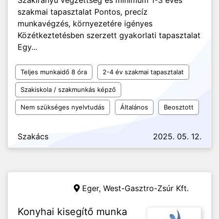
Szakirányú végzettség és minimum 1-3 éves
szakmai tapasztalat Pontos, precíz
munkavégzés, környezetére igényes
Közétkeztetésben szerzett gyakorlati tapasztalat
Egy...
Teljes munkaidő 8 óra
2-4 év szakmai tapasztalat
Szakiskola / szakmunkás képző
Nem szükséges nyelvtudás
Általános
Beosztott
Szakács
2025. 05. 12.
Eger,
West-Gasztro-Zsúr Kft.
Konyhai kisegítő munka