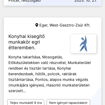
Pincér, felszolgáló
2025. 10. 21.
Eger,
West-Gasztro-Zsúr Kft.
Konyhai kisegítő
munkakör egri
étteremben.
Konyha takarítása, Mosogatás,
Előkészületekben való részvétel, Munkaterület
rendben és tisztán tartása, Konyhai
berendezések, hűtők, polcok, raktárak
tisztántartása, Pontos, alapos munka végzés
(munkájára igényes), Hasonló munkaterületen
szerzett...
Teljes munkaidő 8 óra
Nem igényel tapasztalatot