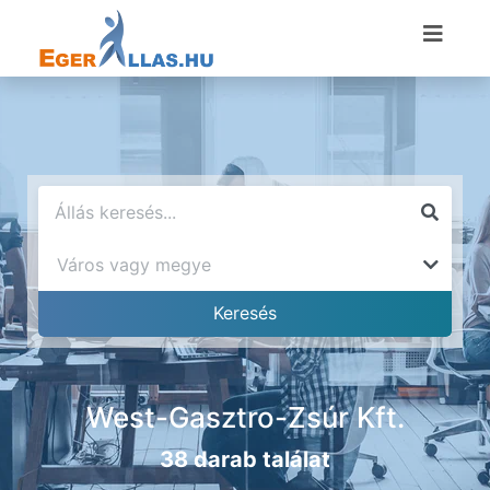
West-Gasztro-Zsúr Kft.
38 darab találat