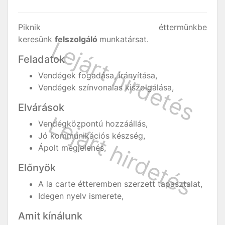
Piknik éttermünkbe
keresünk
felszolgáló
munkatársat.
Feladatok
Vendégek fogadása, irányítása,
Vendégek színvonalas kiszolgálása,
Elvárások
Vendégközpontú hozzáállás,
Jó kommunikációs készség,
Ápolt megjelenés,
Előnyök
A la carte étteremben szerzett tapasztalat,
Idegen nyelv ismerete,
Amit kínálunk