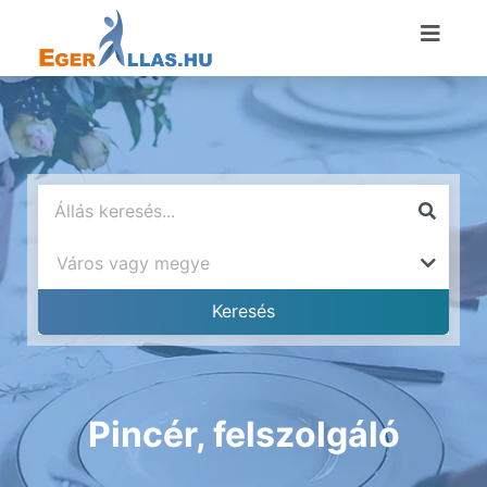
Pincér, felszolgáló