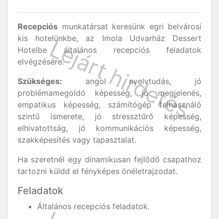
Recepciós
munkatársat keresünk egri belvárosi
kis hotelünkbe, az Imola Udvarház Dessert
Hotelbe általános recepciós feladatok
elvégzésére.
Szükséges:
angol nyelvtudás, jó
problémamegoldó képesség, jó megjelenés,
empatikus képesség, számítógép felhasználó
szintű ismerete, jó stressztűrő képesség,
elhivatottság, jó kommunikációs képesség,
szakképesítés vagy tapasztalat.
Ha szeretnél egy dinamikusan fejlődő csapathoz
tartozni küldd el fényképes önéletrajzodat.
Feladatok
Általános recepciós feladatok.