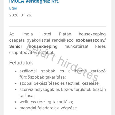
IMOLA Vendégház Kft.
Eger
2026. 01. 26.
Az Imola Hotel Platán housekeeping
csapata gyakorlattal rendelkező
szobaasszony/
Senior housekeeping
munkatársat keres
csapatbővítés céljából.
Feladatok
szállodai szobák és a hozzá tartozó
fürdőszobák takarítása;
szobai bekészítések és textilek kezelése;
szerviz helységek és közös területek tisztán
tartása;
wellness részleg takarítása;
mosodai feladatok elvégzése.