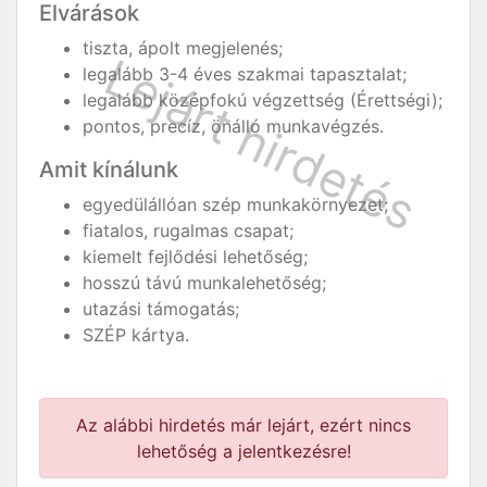
Elvárások
tiszta, ápolt megjelenés;
legalább 3-4 éves szakmai tapasztalat;
legalább középfokú végzettség (Érettségi);
pontos, precíz, önálló munkavégzés.
Amit kínálunk
egyedülállóan szép munkakörnyezet;
fiatalos, rugalmas csapat;
kiemelt fejlődési lehetőség;
hosszú távú munkalehetőség;
utazási támogatás;
SZÉP kártya.
Az alábbi hirdetés már lejárt, ezért nincs
lehetőség a jelentkezésre!