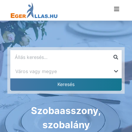
Szobaasszony,
szobalány