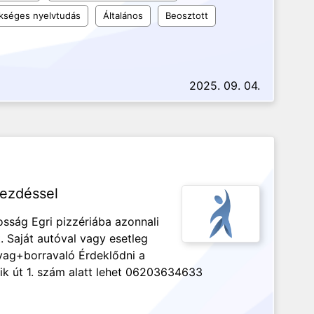
kséges nyelvtudás
Általános
Beosztott
2025. 09. 04.
kezdéssel
osság Egri pizzériába azonnali
 Saját autóval vagy esetleg
ag+borravaló Érdeklődni a
k út 1. szám alatt lehet 06203634633