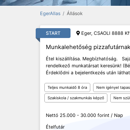
EgerAllas
Állások
START
Eger,
CSAOLI 8888 Kft
Munkalehetőség pizzafutárna
Étel kiszállítása. Megbízhatóság. Saj
rendelkező munkatársat keresünk! (B
Érdeklődni a bejelentkezés után látha
Teljes munkaidő 8 óra
Nem igényel tapas
Szakiskola / szakmunkás képző
Nem szü
Nettó 25.000 - 30.000 forint / Nap
Ételfutár