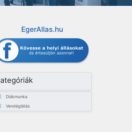
EgerAllas.hu
ategóriák
Diákmunka
Vendéglátás