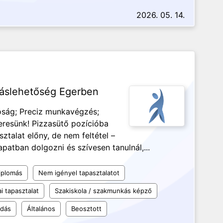
2026. 05. 14.
láslehetőség Egerben
óság; Preciz munkavégzés;
eresünk! Pizzasütő pozícióba
sztalat előny, de nem feltétel –
apatban dolgozni és szívesen tanulnál,...
iplomás
Nem igényel tapasztalatot
i tapasztalat
Szakiskola / szakmunkás képző
udás
Általános
Beosztott