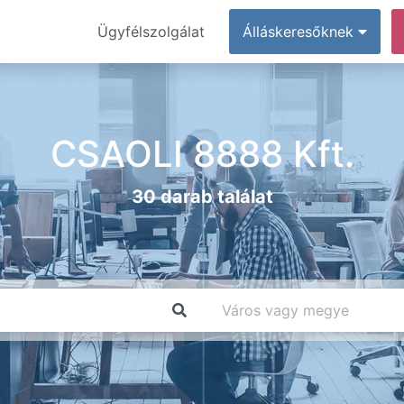
Ügyfélszolgálat
Álláskeresőknek
CSAOLI 8888 Kft.
30 darab találat