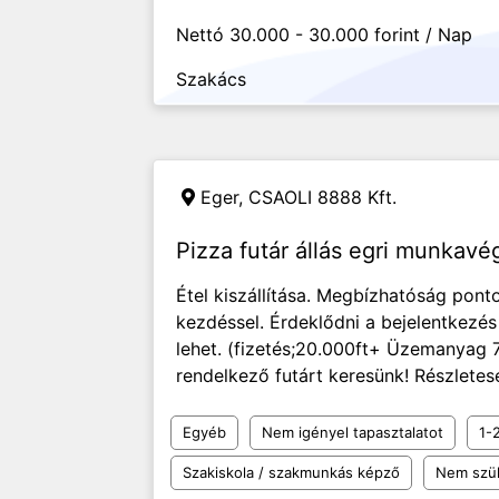
Nettó 30.000 - 30.000 forint / Nap
Szakács
Eger,
CSAOLI 8888 Kft.
Pizza futár állás egri munkavé
Étel kiszállítása. Megbízhatóság ponto
kezdéssel. Érdeklődni a bejelentkezés
lehet. (fizetés;20.000ft+ Üzemanyag 
rendelkező futárt keresünk! Részletes
Egyéb
Nem igényel tapasztalatot
1-
Szakiskola / szakmunkás képző
Nem szü