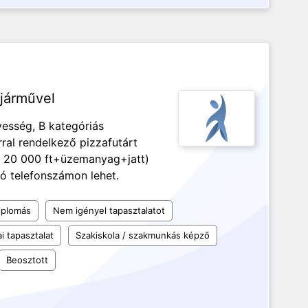
 járművel
yesség, B kategóriás
rral rendelkező pizzafutárt
: 20 000 ft+üzemanyag+jatt)
tó telefonszámon lehet.
iplomás
Nem igényel tapasztalatot
i tapasztalat
Szakiskola / szakmunkás képző
Beosztott