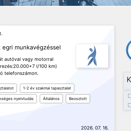
.
k egri munkavégzéssel
át autóval vagy motorral
érezés:20.000+7 l/100 km)
tó telefonszámon.
K
ztalatot
1-2 év szakmai tapasztalat
kséges nyelvtudás
Általános
Beosztott
2026. 07. 16.