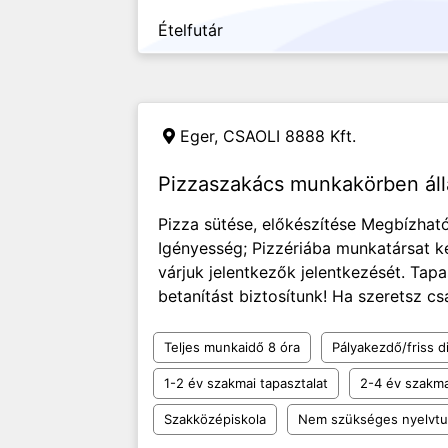
Ételfutár
Eger,
CSAOLI 8888 Kft.
Pizzaszakács munkakörben ál
Pizza sütése, előkészítése Megbízhat
Igényesség; Pizzériába munkatársat k
várjuk jelentkezők jelentkezését. Tapa
betanítást biztosítunk! Ha szeretsz cs
Teljes munkaidő 8 óra
Pályakezdő/friss d
1-2 év szakmai tapasztalat
2-4 év szakma
Szakközépiskola
Nem szükséges nyelvt