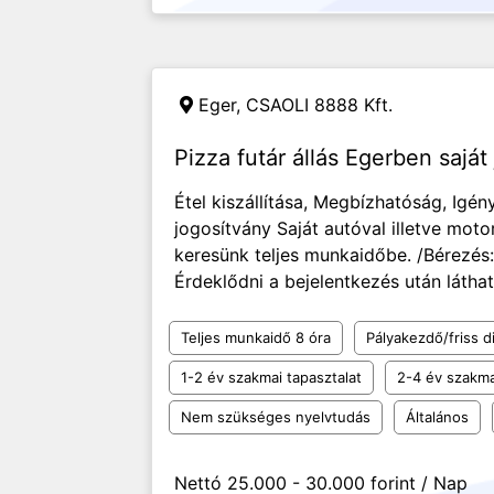
Eger,
CSAOLI 8888 Kft.
Pizza futár állás Egerben saját
Étel kiszállítása, Megbízhatóság, Igén
jogosítvány Saját autóval illetve moto
keresünk teljes munkaidőbe. /Bérezés
Érdeklődni a bejelentkezés után látha
Teljes munkaidő 8 óra
Pályakezdő/friss d
1-2 év szakmai tapasztalat
2-4 év szakma
Nem szükséges nyelvtudás
Általános
Nettó 25.000 - 30.000 forint / Nap