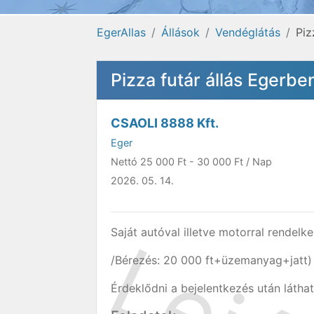
EgerAllas
Állások
Vendéglátás
Piz
Pizza futár állás Egerbe
CSAOLI 8888 Kft.
Eger
Nettó
25 000 Ft
-
30 000 Ft
/ Nap
2026. 05. 14.
Saját autóval illetve motorral rendel
/Bérezés: 20 000 ft+üzemanyag+jatt)
Érdeklődni a bejelentkezés után látha