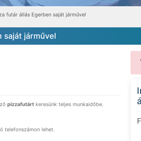
za futár állás Egerben saját járművel
n saját járművel
á
kező
pizzafutárt
keresünk teljes munkaidőbe.
F
tó telefonszámon lehet.