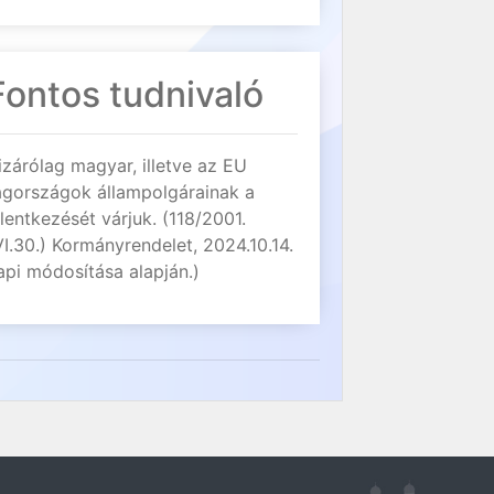
Fontos tudnivaló
izárólag magyar, illetve az EU
agországok állampolgárainak a
elentkezését várjuk. (118/2001.
VI.30.) Kormányrendelet, 2024.10.14.
api módosítása alapján.)