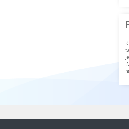
K
t
j
(
n