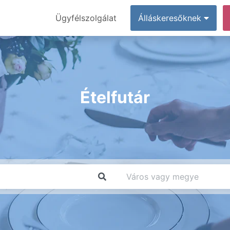
Ügyfélszolgálat
Álláskeresőknek
Ételfutár