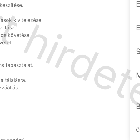
E
készítése.
gások kivitelezése.
E
artása.
tos követése.
étel.
s tapasztalat.
 tálalásra.
záállás.
Ö