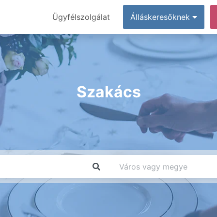
Ügyfélszolgálat
Álláskeresőknek
Szakács