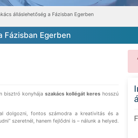
kács álláslehetőség a Fázisban Egerben
 a Fázisban Egerben
n bisztró konyhája
szakács kollégát keres
hosszú
á
l dolgozni, fontos számodra a kreativitás és a
F
dni” szeretnél, hanem fejlődni is – nálunk a helyed.