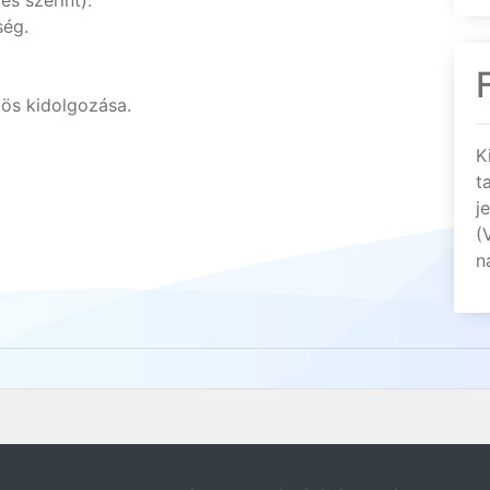
s szerint).
ség.
zös kidolgozása.
K
t
j
(
n