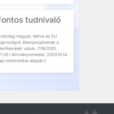
Fontos tudnivaló
izárólag magyar, illetve az EU
agországok állampolgárainak a
elentkezését várjuk. (118/2001.
VI.30.) Kormányrendelet, 2024.10.14.
api módosítása alapján.)