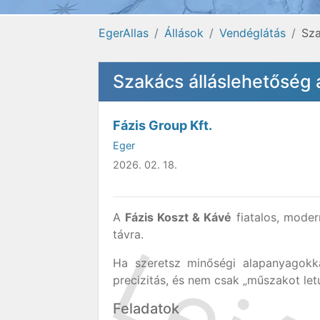
EgerAllas
Állások
Vendéglátás
Sza
Szakács álláslehetőség
Fázis Group Kft.
Eger
2026. 02. 18.
A
Fázis Koszt & Kávé
fiatalos, moder
távra.
Ha szeretsz minőségi alapanyagokka
precizitás, és nem csak „műszakot letu
Feladatok