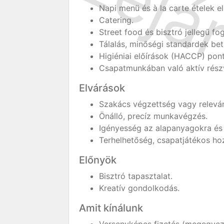
Napi menü és à la carte ételek el
Catering.
Street food és bisztró jellegű fo
Tálalás, minőségi standardek bet
Higiéniai előírások (HACCP) pon
Csapatmunkában való aktív részv
Elvárások
Szakács végzettség vagy releván
Önálló, precíz munkavégzés.
Igényesség az alapanyagokra és a
Terhelhetőség, csapatjátékos hoz
Előnyök
Bisztró tapasztalat.
Kreatív gondolkodás.
Amit kínálunk