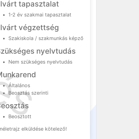
lvárt tapasztalat
1-2 év szakmai tapasztalat
lvárt végzettség
Szakiskola / szakmunkás képző
Szükséges nyelvtudás
Nem szükséges nyelvtudás
Munkarend
Általános
Beosztás szerinti
Beosztás
Beosztott
néletrajz elküldése kötelező!