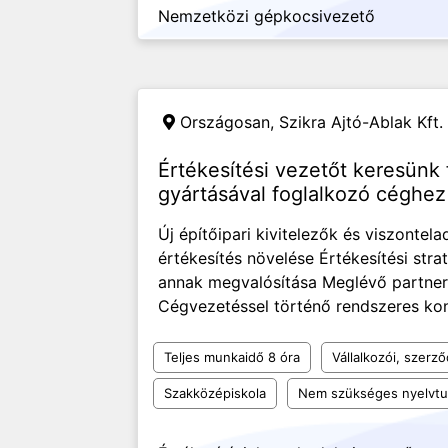
Nemzetközi gépkocsivezető
Országosan,
Szikra Ajtó-Ablak Kft.
Értékesítési vezetőt keresünk 
gyártásával foglalkozó céghez
Új építőipari kivitelezők és viszontel
értékesítés növelése Értékesítési strat
annak megvalósítása Meglévő partner
Cégvezetéssel történő rendszeres kon
Teljes munkaidő 8 óra
Vállalkozói, szerz
Szakközépiskola
Nem szükséges nyelvt