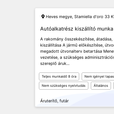
Heves megye,
Stamiella d'oro 33 Kf
Autóalkatrész kiszállító munk
A rakomány összekészítése, átadása, á
kiszállítása A jármű előkészítése, útvon
megadott útvonalterv betartása Menet
vezetése, a szükséges adminisztráci
szereplő áruk...
Teljes munkaidő 8 óra
Nem igényel tapas
Nem szükséges nyelvtudás
Általános
Áruterítő, futár