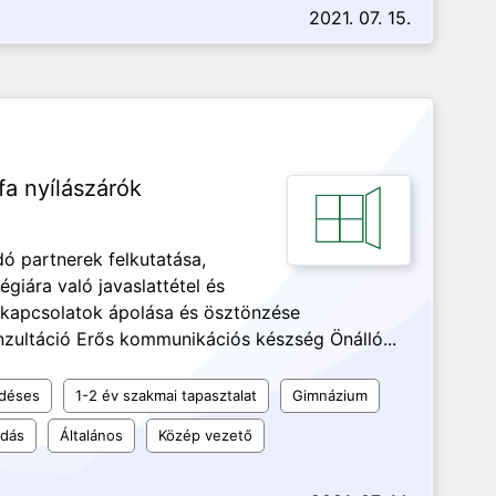
2021. 07. 15.
fa nyílászárók
adó partnerek felkutatása,
égiára való javaslattétel és
kapcsolatok ápolása és ösztönzése
zultáció Erős kommunikációs készség Önálló...
ődéses
1-2 év szakmai tapasztalat
Gimnázium
udás
Általános
Közép vezető