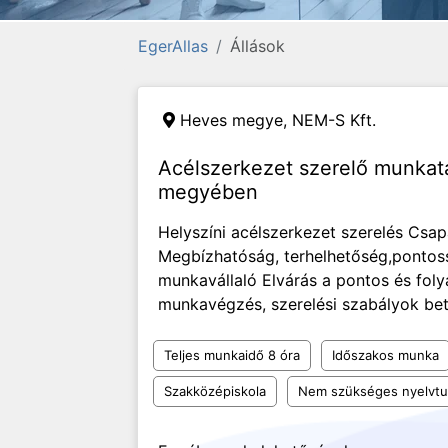
EgerAllas
Állások
Heves megye,
NEM-S Kft.
Acélszerkezet szerelő munkat
megyében
Helyszíni acélszerkezet szerelés Cs
Megbízhatóság, terhelhetőség,pontos
munkavállaló Elvárás a pontos és fol
munkavégzés, szerelési szabályok beta
Teljes munkaidő 8 óra
Időszakos munka
Szakközépiskola
Nem szükséges nyelvt