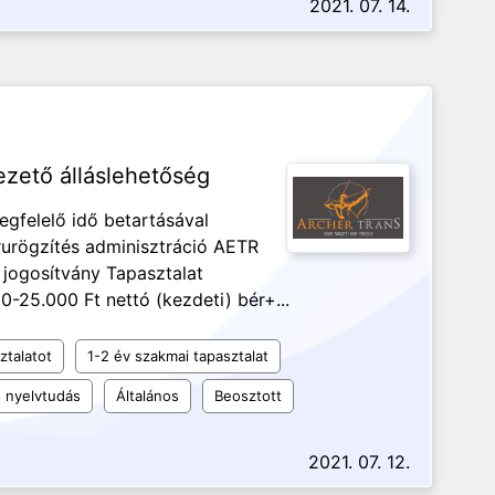
2021. 07. 14.
zető álláslehetőség
egfelelő idő betartásával
rurögzítés adminisztráció AETR
 jogosítvány Tapasztalat
25.000 Ft nettó (kezdeti) bér+...
ztalatot
1-2 év szakmai tapasztalat
 nyelvtudás
Általános
Beosztott
2021. 07. 12.