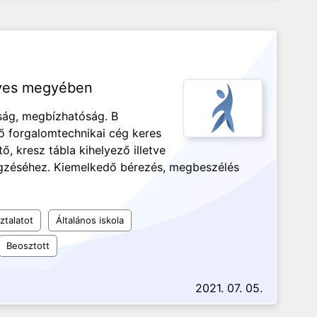
eves megyében
ság, megbízhatóság. B
ő forgalomtechnikai cég keres
ő, kresz tábla kihelyező illetve
gzéséhez. Kiemelkedő bérezés, megbeszélés
ztalatot
Általános iskola
Beosztott
2021. 07. 05.