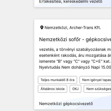
Értékesítési, kereskedelmi vezető
Nemzetközi,
Archer-Trans Kft.
Nemzetközi sofőr - gépkocsive
vezetés, a törvényi szabályozásnak m
esetenként rakodás, áru mozgatása á
ismerete "B" vagy "C" vagy "C+E" kat.
Nyelvtudás Nem dohányzó Napi 15.000-
Teljes munkaidő 8 óra
Nem igényel tapas
Általános iskola
OKJ
Nem szükséges
Nemzetközi gépkocsivezető