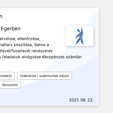
t.
a Egerben
tvétele, ellenőrzése,
alterv készítése, illetve a
levél/fuvarlevél rendszeres
ós feladatok elvégzése Készpénzes számlán
ztalatot
Szakiskola / szakmunkás képző
Beosztott
2021. 06. 22.