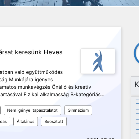
ársat keresünk Heves
apatban való együttműködés
ság Munkájára igényes
K
yamatos munkavégzés Önálló és kreatív
rtásával Fizikai alkalmasság B-kategóriás...
Nem igényel tapasztalatot
Gimnázium
udás
Általános
Beosztott