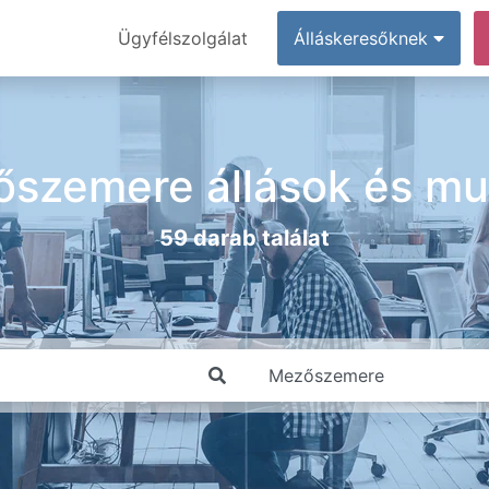
Ügyfélszolgálat
Álláskeresőknek
szemere állások és m
59 darab találat