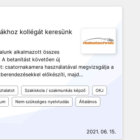
kákhoz kollégát keresünk
talunk alkalmazott összes
 A betanítást követően új
nt: csatornakamera használatával megvizsgálja a
tberendezésekkel előkészíti, majd...
ztalatot
Szakiskola / szakmunkás képző
OKJ
kum
Nem szükséges nyelvtudás
Általános
2021. 06. 15.