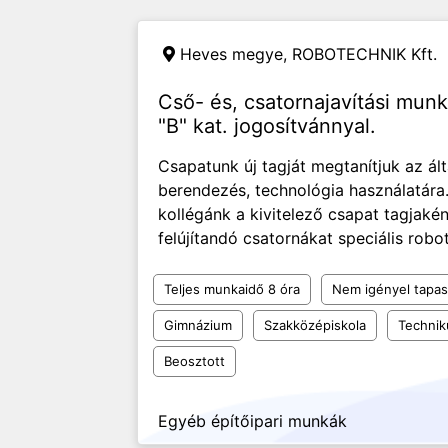
Heves megye,
ROBOTECHNIK Kft.
Cső- és, csatornajavítási mun
"B" kat. jogosítvánnyal.
Csapatunk új tagját megtanítjuk az ál
berendezés, technológia használatára.
kollégánk a kivitelező csapat tagjaké
felújítandó csatornákat speciális robo
Teljes munkaidő 8 óra
Nem igényel tapas
Gimnázium
Szakközépiskola
Techni
Beosztott
Egyéb építőipari munkák