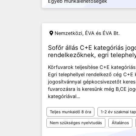
Egyéb munkalehetőségek
Nemzetközi,
ÉVA és ÉVA Bt.
Sofőr állás C+E kategóriás jog
rendelkezőknek, egri telephel
Körfuvarok teljesítése C+E kategóriá
Egri telephellyel rendelkező cég C+E 
jogosítvánnyal gépkocsivezetőt keres
fuvarozásra is keresünk még B,CE jog
kategóriával...
Teljes munkaidő 8 óra
1-2 év szakmai tap
Nem szükséges nyelvtudás
Általános