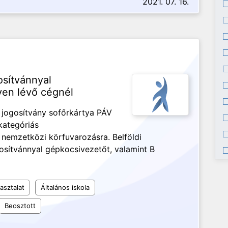
2021. 07. 16.
osítvánnyal
yen lévő cégnél
s jogosítvány sofőrkártya PÁV
kategóriás
 nemzetközi körfuvarozásra. Belföldi
osítvánnyal gépkocsivezetőt, valamint B
asztalat
Általános iskola
Beosztott