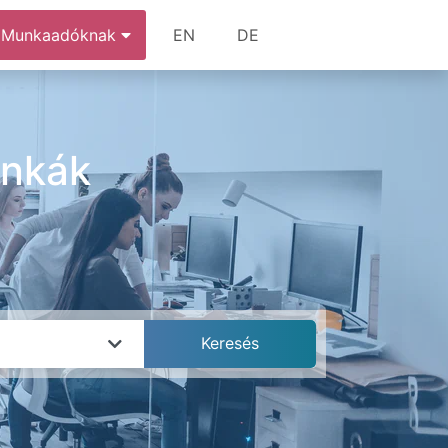
Munkaadóknak
EN
DE
unkák