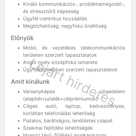
Kiváló kommunikációs-, problémamegoldó-,
és stressztűrő képesség
Ügyfél-centrikus hozzáállás
Megbízhatóság, nagyfokú önállóság
Előnyök
Mobil, és vezetékes telekommunikációs
területen szerzett tapasztalatok
Angol nyelv középfokú ismerete
Ügyfélkezelésben szerzett tapasztalatok
Amit kínálunk
Versenyképes jövedelem
(alapbér+jutalék+célprémiumok)
Céges autó, laptop, kedvezményes,
korlátlan telefonálási lehetőség
Fiatalos, barátságos, lendületes csapat
Szakmai fejlődési lehetőségek
Hosszú távú, főállású munkaviszony