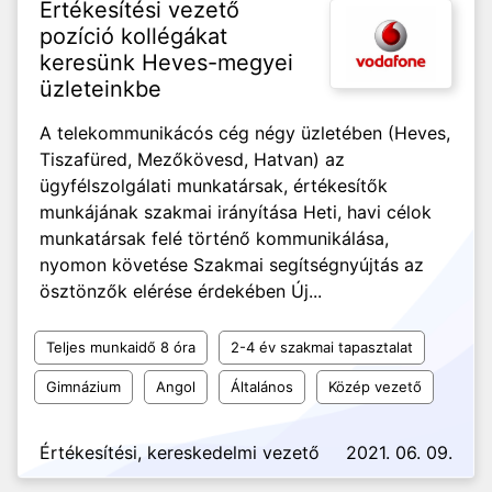
Értékesítési vezető
pozíció kollégákat
keresünk Heves-megyei
üzleteinkbe
A telekommunikácós cég négy üzletében (Heves,
Tiszafüred, Mezőkövesd, Hatvan) az
ügyfélszolgálati munkatársak, értékesítők
munkájának szakmai irányítása Heti, havi célok
munkatársak felé történő kommunikálása,
nyomon követése Szakmai segítségnyújtás az
ösztönzők elérése érdekében Új...
Teljes munkaidő 8 óra
2-4 év szakmai tapasztalat
Gimnázium
Angol
Általános
Közép vezető
Értékesítési, kereskedelmi vezető
2021. 06. 09.