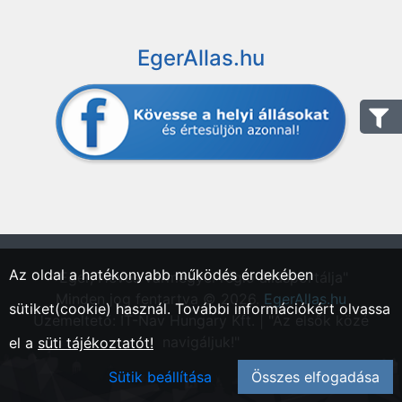
EgerAllas.hu
Az oldal a hatékonyabb működés érdekében
"Eger, Heves vármegyei régió állásportálja"
Minden jog fentartva © 2026.
EgerAllas.hu
sütiket(cookie) használ. További információkért olvassa
Üzemeltető: IT-Nav Hungary Kft. | "Az elsők közé
navigáljuk!"
el a
süti tájékoztatót!
Sütik beállítása
Összes elfogadása