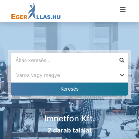
Imnetfon Kft.
2 darab találat